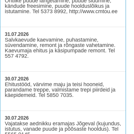
Ohtlike puude langetamine, puude sidumine,
kändude freesimine, puude hoolduslõikus ja
istutamine. Tel 5373 8992, http://www.cmtou.ee
31.07.2026
Salvkaevude kaevamine, puhastamine,
süvendamine, remont ja rõngaste vahetamine.
Kaevumaja ehitus ja käsipumpade remont. Tel
557 4792.
30.07.2026
Ehitustööd, värvime maju ja teisi hooneid,
parandame treppe, valmistame trepi piirdeid ja
käepidemeid. Tel 5850 7035.
30.07.2026
Vajatakse aednikku eramajas Jõgeval (kujundus,
istutus, vanade puude ja põõsaste hooldus). Tel