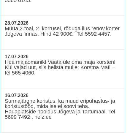
5565 0145.
28.07.2026
Müüa 2-toal, 2. korrusel, rõduga ilus renov.korter
Jõgeva linnas. Hind 42 900€. Tel 5592 4457.
17.07.2026
Hea majaomanik! Vaata üle oma maja korsten!
Kui vajad uut, siis helista mulle: Korstna Mati –
tel 565 4060.
16.07.2026
Surmajärgne koristus, ka muud eripuhastus- ja
koristustööd, mida ise ei soovi teha.
Hauaplatside hooldus Jõgeva ja Tartumaal. Tel
5699 7492 , helz.ee