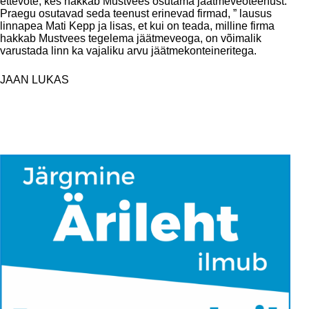
ettevõte, kes hakkab Mustvees osutama jäätmeveoteenust.
Praegu osutavad seda teenust erinevad firmad, ” lausus
linnapea Mati Kepp ja lisas, et kui on teada, milline firma
hakkab Mustvees tegelema jäätmeveoga, on võimalik
varustada linn ka vajaliku arvu jäätmekonteineritega.
JAAN LUKAS