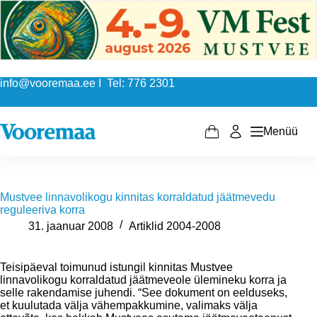
Skip
to
content
info@vooremaa.ee I Tel: 776 2301
Menüü
Shopping
cart
Mustvee linnavolikogu kinnitas korraldatud jäätmevedu
reguleeriva korra
31. jaanuar 2008
Artiklid 2004-2008
Teisipäeval toimunud istungil kinnitas Mustvee
linnavolikogu korraldatud jäätmeveole ülemineku korra ja
selle rakendamise juhendi. “See dokument on eelduseks,
et kuulutada välja vähempakkumine, valimaks välja