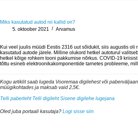
Miks kasutatud autod nii kallid on?
5. oktoober 2021
Arvamus
Kui veel juulis müüdi Eestis 2316 uut sõidukit, siis augustis o
kasutatud autode järele. Milline olukord hetkel autoturul vali
hetkel kõige rohkem tooni pakkumise nõrkus. COVID-19 kriisist
tõttu esineb elektroonikakomponentide tarnetes probleeme, mi
Kogu artiklit saab lugeda Vooremaa digilehest või pabervälja
müügikohtades ja maksab vaid 2,5€.
Telli paberleht
Telli digileht
Sisene digilehe lugejana
Oled juba portaali kasutaja?
Logi sisse siin