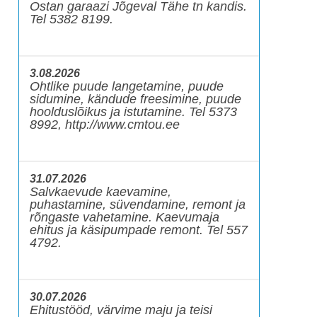
Ostan garaazi Jõgeval Tähe tn kandis.
Tel 5382 8199.
3.08.2026
Ohtlike puude langetamine, puude
sidumine, kändude freesimine, puude
hoolduslõikus ja istutamine. Tel 5373
8992, http://www.cmtou.ee
31.07.2026
Salvkaevude kaevamine,
puhastamine, süvendamine, remont ja
rõngaste vahetamine. Kaevumaja
ehitus ja käsipumpade remont. Tel 557
4792.
30.07.2026
Ehitustööd, värvime maju ja teisi