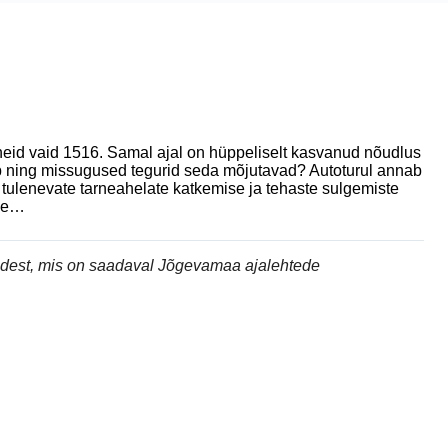
li neid vaid 1516. Samal ajal on hüppeliselt kasvanud nõudlus
tseb ning missugused tegurid seda mõjutavad? Autoturul annab
 tulenevate tarneahelate katkemise ja tehaste sulgemiste
lle…
andest, mis on saadaval Jõgevamaa ajalehtede