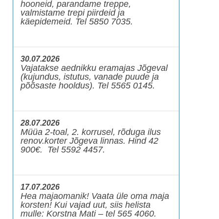
hooneid, parandame treppe,
valmistame trepi piirdeid ja
käepidemeid. Tel 5850 7035.
30.07.2026
Vajatakse aednikku eramajas Jõgeval
(kujundus, istutus, vanade puude ja
põõsaste hooldus). Tel 5565 0145.
28.07.2026
Müüa 2-toal, 2. korrusel, rõduga ilus
renov.korter Jõgeva linnas. Hind 42
900€. Tel 5592 4457.
17.07.2026
Hea majaomanik! Vaata üle oma maja
korsten! Kui vajad uut, siis helista
mulle: Korstna Mati – tel 565 4060.