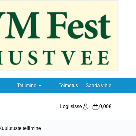
Tellimine
Toimetus
Saada vihje
Logi sisse
0,00
€
Shopping
cart
Kuulutuste tellimine