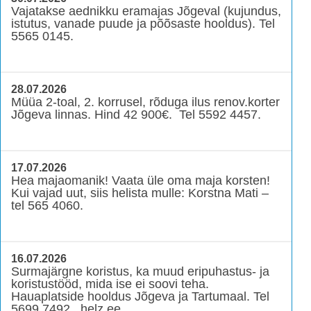
Vajatakse aednikku eramajas Jõgeval (kujundus,
istutus, vanade puude ja põõsaste hooldus). Tel
5565 0145.
28.07.2026
Müüa 2-toal, 2. korrusel, rõduga ilus renov.korter
Jõgeva linnas. Hind 42 900€. Tel 5592 4457.
17.07.2026
Hea majaomanik! Vaata üle oma maja korsten!
Kui vajad uut, siis helista mulle: Korstna Mati –
tel 565 4060.
16.07.2026
Surmajärgne koristus, ka muud eripuhastus- ja
koristustööd, mida ise ei soovi teha.
Hauaplatside hooldus Jõgeva ja Tartumaal. Tel
5699 7492 , helz.ee