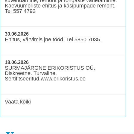
süvendamine, remont ja rõngaste vahetamime.
Kaevuümbriste ehitus ja käsipumpade remont.
Tel 557 4792
30.06.2026
Ehitus, värvimis jne tööd. Tel 5850 7035.
18.06.2026
SURMAJÄRGNE ERIKORISTUS OÜ.
Diskreetne. Turvaline.
Sertifitseeritud.www.erikoristus.ee
Vaata kõiki