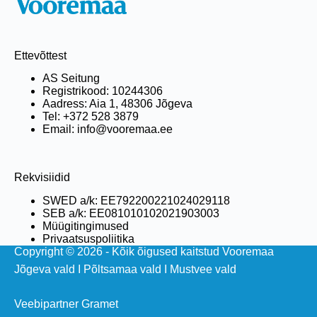
Ettevõttest
AS Seitung
Registrikood: 10244306
Aadress: Aia 1, 48306 Jõgeva
Tel: +372 528 3879
Email: info@vooremaa.ee
Rekvisiidid
SWED a/k: EE792200221024029118
SEB a/k: EE081010102021903003
Müügitingimused
Privaatsuspoliitika
Copyright © 2026 - Kõik õigused kaitstud Vooremaa
Jõgeva vald
I
Põltsamaa vald
I
Mustvee vald
Veebipartner Gramet