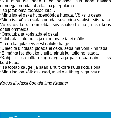
*Kui minu isa saab uued botased, siis kohe hakkab
nendega mööda tuba käima ja eputama.
*Isa jätab oma tööasjad laiali.
*Minu isa ei oska hüppenööriga hüpata. Võiks ju osata!
*Minu isa võiks osata kududa, sest mina saaksin siis nalja.
Võiks osata ka õmmelda, siis saaksid ema ja isa koos
õhtuti õmmelda.
*Oma tuba ta koristada ei oska!
*Istub alati internetis ja minu peale ta ei mõtle.
*Ta on kahjuks tervisest natuke haige.
*Dieeti ta kindlasti pidada ei oska, seda ma võin kinnitada.
*Ei märka ise töölt koju tulla, ainult kui talle helistada.
*Kahju, et isa töötab kogu aeg, aga palka saab ainult üks
kord kuus.
*Isa töötab kaugel ja saab ainult korra kuus kodus olla.
*Minu isal on kõik oskused, tal ei ole ühtegi viga, vat nii!
Kogus III klassi õpetaja Ilme Kraaner