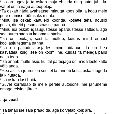
*Isa on tugev ja ta oskab maja ehitada ning autot juhtida,
vahel on ta nagu autoõpetaja.
*Ta oskab nädalavahetusel minuga koos olla ja kogu meie
pere elamise rõõmsaks muuta.
*Minu isa oskab kartuleid koorida, kotlette teha, nõusid
pesta, riideid pesumasinasse panna.
*Minu isa oskab igasugustesse äpardustesse sattuda, aga
seejuures saab ta ka oma tahtmise.
*Isa on leiutaja, sest ta mõtleb, kuidas mind ennast
kooliasju tegema panna.
*Isa on paljudes asjades mind aidanud, ta on hea
kasvataja, kuigi see on koomiline, kuidas ta meiega palju
nalja teeb.
*Isa annab mulle asju, kui tal parasjagu on, mida laste kätte
võib anda.
*Hea asi isa juures on see, et ta tunneb kella, oskab lugeda
ja kirjutada.
*Isa oskab last hoida.
*Suvel korraldab ta meie perele autosõite, me januneme
emaga reiside järele.
…ja vead
*Isa tahab ise saia praadida, aga kõrvetab kõik ära.