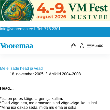
Skip
to
content
info@vooremaa.ee I Tel: 776 2301
Menüü
Shopping
cart
Meie isade head ja vead
18. november 2005
Artiklid 2004-2008
Head…
*Isa on peres kõige targem ja kallim.
*Oled väga hea, ma armastan sind väga-väga, kallis issi.
*Minu isa oskab seda, mida mu ema ei oska.