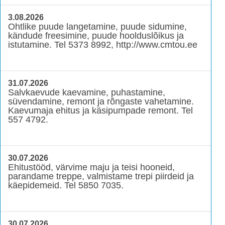
3.08.2026
Ohtlike puude langetamine, puude sidumine,
kändude freesimine, puude hoolduslõikus ja
istutamine. Tel 5373 8992, http://www.cmtou.ee
31.07.2026
Salvkaevude kaevamine, puhastamine,
süvendamine, remont ja rõngaste vahetamine.
Kaevumaja ehitus ja käsipumpade remont. Tel
557 4792.
30.07.2026
Ehitustööd, värvime maju ja teisi hooneid,
parandame treppe, valmistame trepi piirdeid ja
käepidemeid. Tel 5850 7035.
30.07.2026