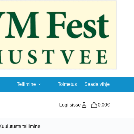
Tellimine
Toimetus
Saada vihje
Logi sisse
0,00
€
Shopping
cart
Kuulutuste tellimine