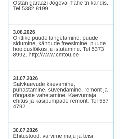
Ostan garaazi Jõgeval Tähe tn kandis.
Tel 5382 8199.
3.08.2026
Ohtlike puude langetamine, puude
sidumine, kändude freesimine, puude
hoolduslõikus ja istutamine. Tel 5373
8992, http://www.cmtou.ee
31.07.2026
Salvkaevude kaevamine,
puhastamine, süvendamine, remont ja
rõngaste vahetamine. Kaevumaja
ehitus ja käsipumpade remont. Tel 557
4792.
30.07.2026
Ehitustööd, värvime maju ja teisi