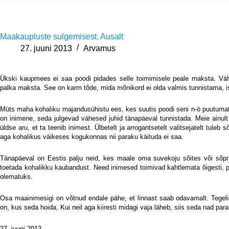
Maakaupluste sulgemisest. Ausalt
27. juuni 2013
Arvamus
Ükski kaupmees ei saa poodi pidades selle toimimisele peale maksta. Väh
palka maksta. See on karm tõde, mida mõnikord ei olda valmis tunnistama, i
Müts maha kohaliku majandusühistu ees, kes suutis poodi seni n-ö puutumatut
on inimene, seda julgevad vähesed juhid tänapäeval tunnistada. Meie ainu
üldse aru, et ta teenib inimest. Ülbetelt ja arrogantsetelt valitsejatelt tule
aga kohalikus väikeses kogukonnas nii paraku käituda ei saa.
Tänapäeval on Eestis palju neid, kes maale oma suvekoju sõites või sõpr
toetada kohalikku kaubandust. Need inimesed toimivad kahtlemata õigesti, p
olematuks.
Osa maainimesigi on võtnud endale pähe, et linnast saab odavamalt. Tegelik
on, kus seda hoida. Kui neil aga kiiresti midagi vaja läheb, siis seda nad p
27. juuni 2013