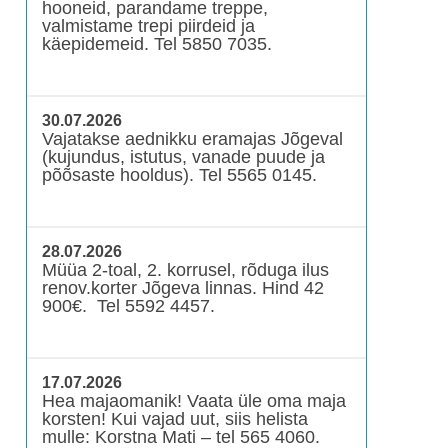
hooneid, parandame treppe,
valmistame trepi piirdeid ja
käepidemeid. Tel 5850 7035.
30.07.2026
Vajatakse aednikku eramajas Jõgeval
(kujundus, istutus, vanade puude ja
põõsaste hooldus). Tel 5565 0145.
28.07.2026
Müüa 2-toal, 2. korrusel, rõduga ilus
renov.korter Jõgeva linnas. Hind 42
900€. Tel 5592 4457.
17.07.2026
Hea majaomanik! Vaata üle oma maja
korsten! Kui vajad uut, siis helista
mulle: Korstna Mati – tel 565 4060.