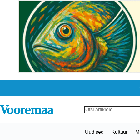
Skip
to
content
No
results
Uudised
Kultuur
M