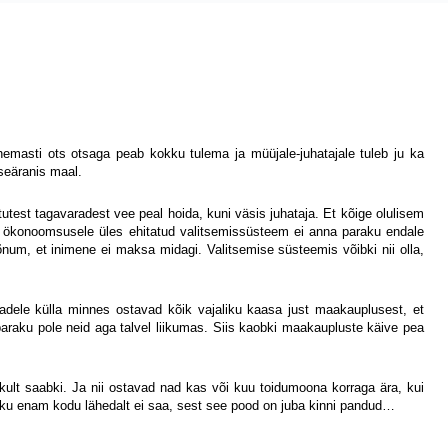
emasti ots otsaga peab kokku tulema ja müüjale-juhatajale tuleb ju ka
seäranis maal.
est tagavaradest vee peal hoida, kuni väsis juhataja. Et kõige olulisem
lt ökonoomsusele üles ehitatud valitsemissüsteem ei anna paraku endale
b sõnum, et inimene ei maksa midagi. Valitsemise süsteemis võibki nii olla,
adele külla minnes ostavad kõik vajaliku kaasa just maakauplusest, et
araku pole neid aga talvel liikumas. Siis kaobki maakaupluste käive pea
ult saabki. Ja nii ostavad nad kas või kuu toidumoona korraga ära, kui
araku enam kodu lähedalt ei saa, sest see pood on juba kinni pandud…