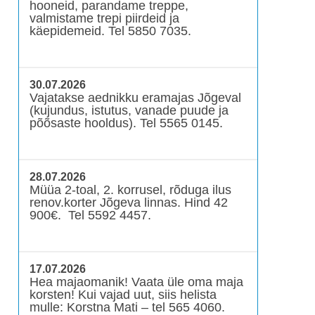
hooneid, parandame treppe,
valmistame trepi piirdeid ja
käepidemeid. Tel 5850 7035.
30.07.2026
Vajatakse aednikku eramajas Jõgeval
(kujundus, istutus, vanade puude ja
põõsaste hooldus). Tel 5565 0145.
28.07.2026
Müüa 2-toal, 2. korrusel, rõduga ilus
renov.korter Jõgeva linnas. Hind 42
900€. Tel 5592 4457.
17.07.2026
Hea majaomanik! Vaata üle oma maja
korsten! Kui vajad uut, siis helista
mulle: Korstna Mati – tel 565 4060.