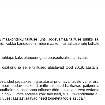
maakondliku talituse juhti, Jõgevamaa talituse juhiks sai
ond. Kokku kandideeris meie maakonnas talituse juhi kohale
uhtaja, kaks planeeringute peaspetsialisti, arhivaar.
e osakond ja selle talitused alustavad tööd 2018. aasta 2.
lesanded jagatakse riigiasutuste ja omavalitsuste vahel ära.
misse loodav osakond, mille talitused hakkavad paiknema
onaalhalduse osakonna talituste tööd hakkavad eest vedama
ning kui võtta arvesse kõik talitused, siis juhikandidaate oli
ng uuest aastast saavad need tõrgeteta tööle asuda.”