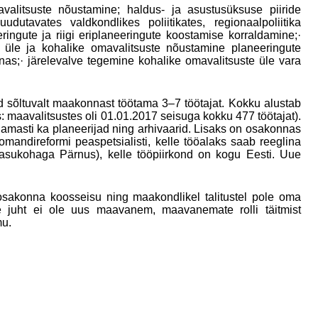
litsuste nõustamine; haldus- ja asustusüksuse piiride
avates valdkondlikes poliitikates, regionaalpoliitika
ngute ja riigi eriplaneeringute koostamise korraldamine;·
e üle ja kohalike omavalitsuste nõustamine planeeringute
as;· järelevalve tegemine kohalike omavalitsuste üle vara
sõltuvalt maakonnast töötama 3–7 töötajat. Kokku alustab
 maavalitsustes oli 01.01.2017 seisuga kokku 477 töötajat).
enamasti ka planeerijad ning arhivaarid. Lisaks on osakonnas
mandireformi peaspetsialisti, kelle tööalaks saab reeglina
sukohaga Pärnus), kelle tööpiirkond on kogu Eesti. Uue
osakonna koosseisu ning maakondlikel talitustel pole oma
use juht ei ole uus maavanem, maavanemate rolli täitmist
mu.