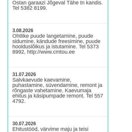
Ostan garaazi Jõgeval Tähe tn kandis.
Tel 5382 8199.
3.08.2026
Ohtlike puude langetamine, puude
sidumine, kändude freesimine, puude
hoolduslõikus ja istutamine. Tel 5373
8992, http://www.cmtou.ee
31.07.2026
Salvkaevude kaevamine,
puhastamine, süvendamine, remont ja
rõngaste vahetamine. Kaevumaja
ehitus ja käsipumpade remont. Tel 557
4792.
30.07.2026
Ehitustööd, värvime maju ja teisi