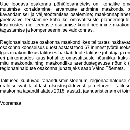
Uue loodava osakonna põhiülesanneteks on: kohalike omava
muutmise korraldamine; arvamuste andmine maakonda puudut
kavandamisel ja väljatöötamises osalemine; maakonnaplaneeri
järelevalve teostamine kohalike omavalitsuste planeeringut
küsimustes; riigi teenuste osutamise koordineerimine maakonn
tagastamise ja kompenseerimise valdkonnas.
Regionaalhalduse osakonna maakondlikes talitustes hakkavad 
osakonna koosseisus uuest aastast tööd 67 inimest (võrdluseks:
Igas maakondlikus talituses hakkab tööle talituse juhataja ja 
eri piirkondades kuus kohalike omavalitsuste nõunikku, kaks o
mitu maakonda ning maakondliku arendustegevuse nõunik (a
regionaalhalduse osakonna juhatajaks saab Väino Tõemets.
Talitused kuuluvad rahandusministeeriumi regionaalhalduse 
eraldiseisvat laialdast otsustuspädevust ja eelarvet. Talit
maakonna tasandil alates 2018. aasta1. jaanuarist enam ei toi
Vooremaa