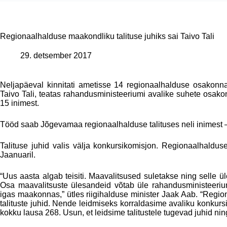
Regionaalhalduse maakondliku talituse juhiks sai Taivo Tali
29. detsember 2017
Neljapäeval kinnitati ametisse 14 regionaalhalduse osakonna 
Taivo Tali, teatas rahandusministeeriumi avalike suhete osak
15 inimest.
Tööd saab Jõgevamaa regionaalhalduse talituses neli inimest – j
Talituse juhid valis välja konkursikomisjon. Regionaalhaldus
Jaanuaril.
“Uus aasta algab teisiti. Maavalitsused suletakse ning selle ü
Osa maavalitsuste ülesandeid võtab üle rahandusministeeriu
igas maakonnas,” ütles riigihalduse minister Jaak Aab. “Regi
talituste juhid. Nende leidmiseks korraldasime avaliku konkursi 
kokku lausa 268. Usun, et leidsime talitustele tugevad juhid ni