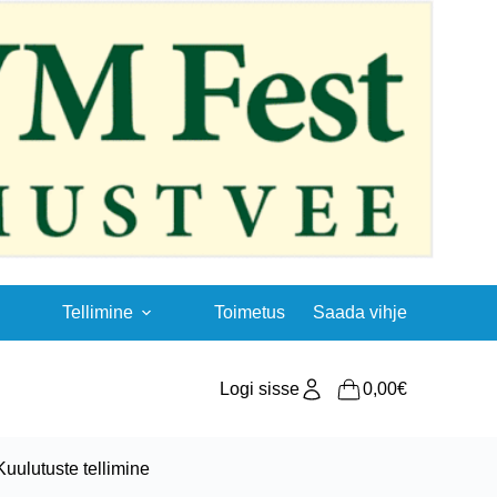
Tellimine
Toimetus
Saada vihje
Logi sisse
0,00
€
Shopping
cart
Kuulutuste tellimine