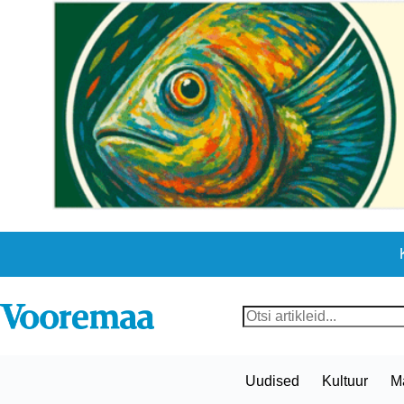
Skip
to
content
No
results
Uudised
Kultuur
M