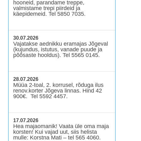
hooneid, parandame treppe,
valmistame trepi piirdeid ja
käepidemeid. Tel 5850 7035.
30.07.2026
Vajatakse aednikku eramajas Jõgeval
(kujundus, istutus, vanade puude ja
põõsaste hooldus). Tel 5565 0145.
28.07.2026
Müüa 2-toal, 2. korrusel, rõduga ilus
renov.korter Jõgeva linnas. Hind 42
900€. Tel 5592 4457.
17.07.2026
Hea majaomanik! Vaata üle oma maja
korsten! Kui vajad uut, siis helista
mulle: Korstna Mati – tel 565 4060.