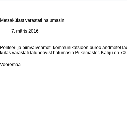
Metsakülast varastati halumasin
7. märts 2016
Politsei- ja piirivalveameti kommunikatsioonibüroo andmetel lae
külas varastati taluhoovist halumasin Pilkemaster. Kahju on 700
Vooremaa