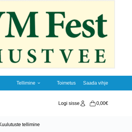
Tellimine
Toimetus
Saada vihje
Logi sisse
0,00
€
Shopping
cart
Kuulutuste tellimine