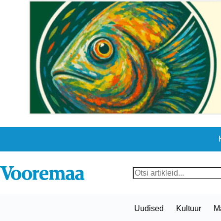
Skip
to
content
No
results
Uudised
Kultuur
M