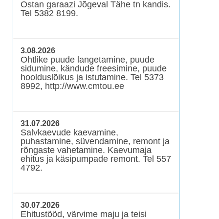
Ostan garaazi Jõgeval Tähe tn kandis.
Tel 5382 8199.
3.08.2026
Ohtlike puude langetamine, puude
sidumine, kändude freesimine, puude
hoolduslõikus ja istutamine. Tel 5373
8992, http://www.cmtou.ee
31.07.2026
Salvkaevude kaevamine,
puhastamine, süvendamine, remont ja
rõngaste vahetamine. Kaevumaja
ehitus ja käsipumpade remont. Tel 557
4792.
30.07.2026
Ehitustööd, värvime maju ja teisi