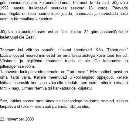
gümnaasiumiõpilaste kultuurisündmusi. Esimest korda tuldi Jõgevale
1992. aastal, luulepäevi peetakse seekord 16. korda. Päevade
eesmärgiks on tuua noored luule juurde, lähendada ja tutvustada neile
eesti ja ka maailma kirjandust.
Jõgeva kultuurikeskuses astub üles kokku 27 gümnaasiumiõpilaste
luuletruppi üle Eesti.
Tähtsam kui võit on osavõtt, ütlevad sportlased. Kõik “Tähetunnis”
kaasa löövad noored inimesed on oma lavastustega kõva tööd teinud.
Väsimust ja higilõhna enamasti tunda ei ole. On kohtumise ja
jällenägemise rõõm.
Tänavuste luulepäevade teemaks on “Tartu vaim”. Eks igaühel meist on
oma Tartu vaim. Kellele meenuvad ülikooliaegsed õppejõud, kellele
lihtsalt nooruslik linn, aga võib-olla tundub
see vaim mõnele niisama
tontlik nagu Urmas Nemvaltsi karikatuuridel kujutatu.
See, kuidas noored oma tänavuse ülesandega hakkama saavad, selgub
laupäeva õhtuks — siis saab paremad ritta pandud.
22. november 2008