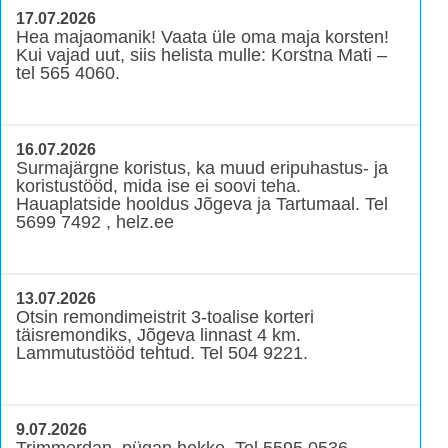
17.07.2026
Hea majaomanik! Vaata üle oma maja korsten!
Kui vajad uut, siis helista mulle: Korstna Mati –
tel 565 4060.
16.07.2026
Surmajärgne koristus, ka muud eripuhastus- ja
koristustööd, mida ise ei soovi teha.
Hauaplatside hooldus Jõgeva ja Tartumaal. Tel
5699 7492 , helz.ee
13.07.2026
Otsin remondimeistrit 3-toalise korteri
täisremondiks, Jõgeva linnast 4 km.
Lammutustööd tehtud. Tel 504 9221.
9.07.2026
Trimmerdan, pügan hekke. Tel 5595 0536.