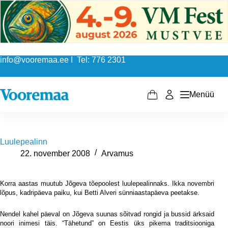
Skip
to
content
info@vooremaa.ee I Tel: 776 2301
Menüü
Shopping
cart
Luulepealinn
22. november 2008
Arvamus
Korra aastas muutub Jõgeva tõepoolest luulepealinnaks. Ikka novembri
lõpus, kadripäeva paiku, kui Betti Alveri sünniaastapäeva peetakse.
Nendel kahel päeval on Jõgeva suunas sõitvad rongid ja bussid ärksaid
noori inimesi täis. “Tähetund” on Eestis üks pikema traditsiooniga