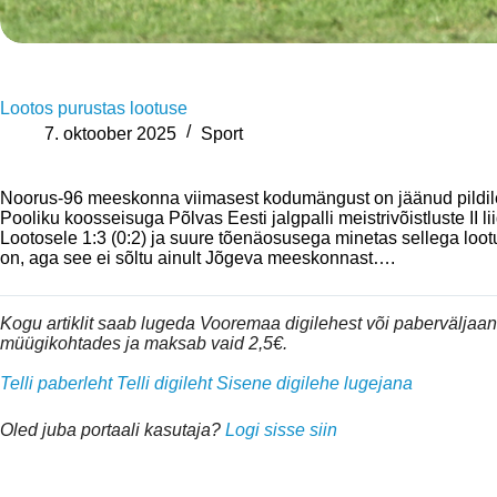
Lootos purustas lootuse
7. oktoober 2025
Sport
Noorus-96 meeskonna viimasest kodumängust on jäänud pildi
Pooliku koosseisuga Põlvas Eesti jalgpalli meistrivõistluste I
Lootosele 1:3 (0:2) ja suure tõenäosusega minetas sellega lootus
on, aga see ei sõltu ainult Jõgeva meeskonnast….
Kogu artiklit saab lugeda Vooremaa digilehest või pabervälja
müügikohtades ja maksab vaid 2,5€.
Telli paberleht
Telli digileht
Sisene digilehe lugejana
Oled juba portaali kasutaja?
Logi sisse siin