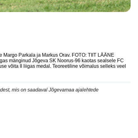
le Margo Parkala ja Markus Orav. FOTO: TIIT LÄÄNE
I liigas mänginud Jõgeva SK Noorus-96 kaotas sealsele FC
e võita II liigas medal. Teoreetiline võimalus selleks veel
andest, mis on saadaval Jõgevamaa ajalehtede