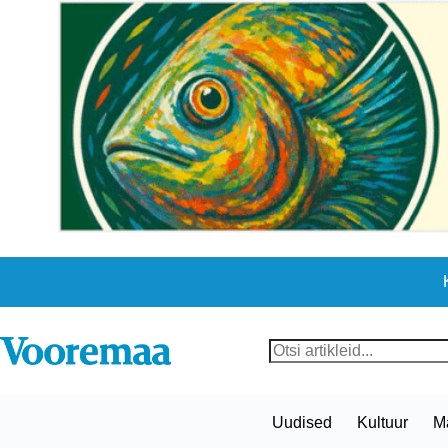
Skip
to
content
No
results
Uudised
Kultuur
M