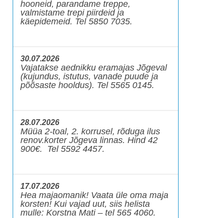
hooneid, parandame treppe,
valmistame trepi piirdeid ja
käepidemeid. Tel 5850 7035.
30.07.2026
Vajatakse aednikku eramajas Jõgeval
(kujundus, istutus, vanade puude ja
põõsaste hooldus). Tel 5565 0145.
28.07.2026
Müüa 2-toal, 2. korrusel, rõduga ilus
renov.korter Jõgeva linnas. Hind 42
900€. Tel 5592 4457.
17.07.2026
Hea majaomanik! Vaata üle oma maja
korsten! Kui vajad uut, siis helista
mulle: Korstna Mati – tel 565 4060.