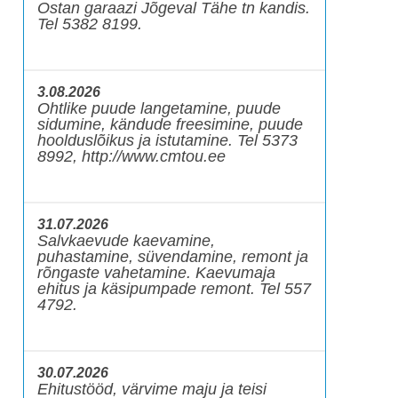
Ostan garaazi Jõgeval Tähe tn kandis.
Tel 5382 8199.
3.08.2026
Ohtlike puude langetamine, puude
sidumine, kändude freesimine, puude
hoolduslõikus ja istutamine. Tel 5373
8992, http://www.cmtou.ee
31.07.2026
Salvkaevude kaevamine,
puhastamine, süvendamine, remont ja
rõngaste vahetamine. Kaevumaja
ehitus ja käsipumpade remont. Tel 557
4792.
30.07.2026
Ehitustööd, värvime maju ja teisi