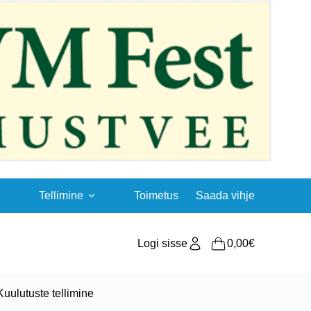
Tellimine
Toimetus
Saada vihje
Logi sisse
0,00
€
Shopping
cart
Kuulutuste tellimine