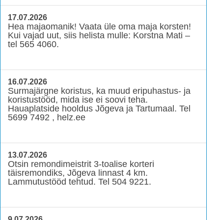
17.07.2026
Hea majaomanik! Vaata üle oma maja korsten!
Kui vajad uut, siis helista mulle: Korstna Mati –
tel 565 4060.
16.07.2026
Surmajärgne koristus, ka muud eripuhastus- ja
koristustööd, mida ise ei soovi teha.
Hauaplatside hooldus Jõgeva ja Tartumaal. Tel
5699 7492 , helz.ee
13.07.2026
Otsin remondimeistrit 3-toalise korteri
täisremondiks, Jõgeva linnast 4 km.
Lammutustööd tehtud. Tel 504 9221.
9.07.2026