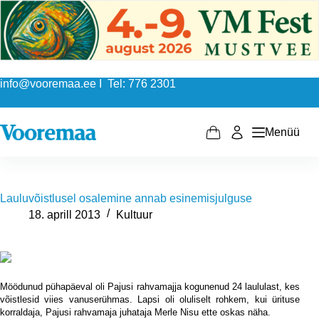
Skip
to
content
info@vooremaa.ee I Tel: 776 2301
Menüü
Shopping
cart
Lauluvõistlusel osalemine annab esinemisjulguse
18. aprill 2013
Kultuur
Möödunud pühapäeval oli Pajusi rahvamajja kogunenud 24 laululast, kes
võistlesid viies vanuserühmas. Lapsi oli oluliselt rohkem, kui ürituse
korraldaja, Pajusi rahvamaja juhataja Merle Nisu ette oskas näha.