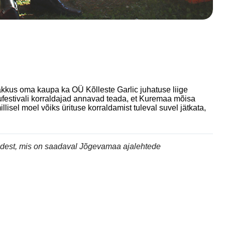
akkus oma kaupa ka OÜ Kõlleste Garlic juhatuse liige
tivali korraldajad annavad teada, et Kuremaa mõisa
llisel moel võiks ürituse korraldamist tuleval suvel jätkata,
andest, mis on saadaval Jõgevamaa ajalehtede