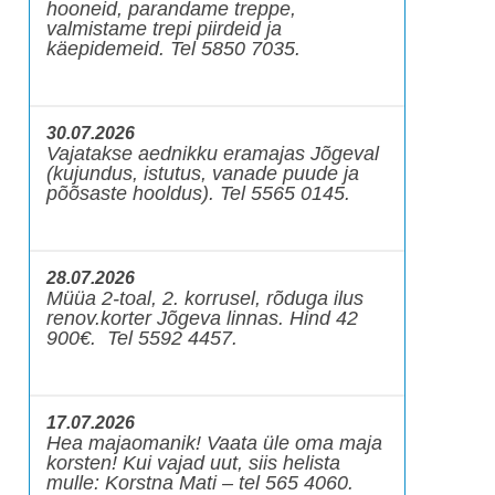
hooneid, parandame treppe,
valmistame trepi piirdeid ja
käepidemeid. Tel 5850 7035.
30.07.2026
Vajatakse aednikku eramajas Jõgeval
(kujundus, istutus, vanade puude ja
põõsaste hooldus). Tel 5565 0145.
28.07.2026
Müüa 2-toal, 2. korrusel, rõduga ilus
renov.korter Jõgeva linnas. Hind 42
900€. Tel 5592 4457.
17.07.2026
Hea majaomanik! Vaata üle oma maja
korsten! Kui vajad uut, siis helista
mulle: Korstna Mati – tel 565 4060.