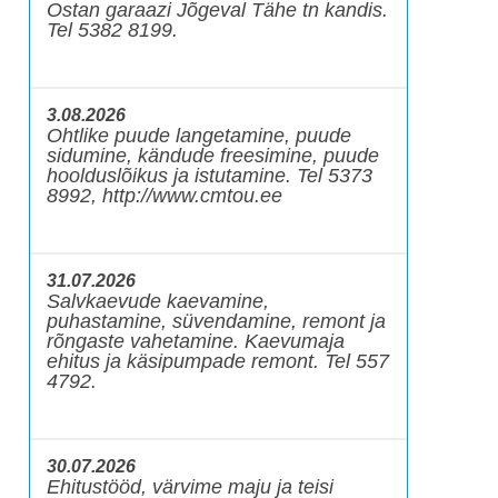
Ostan garaazi Jõgeval Tähe tn kandis.
Tel 5382 8199.
3.08.2026
Ohtlike puude langetamine, puude
sidumine, kändude freesimine, puude
hoolduslõikus ja istutamine. Tel 5373
8992, http://www.cmtou.ee
31.07.2026
Salvkaevude kaevamine,
puhastamine, süvendamine, remont ja
rõngaste vahetamine. Kaevumaja
ehitus ja käsipumpade remont. Tel 557
4792.
30.07.2026
Ehitustööd, värvime maju ja teisi