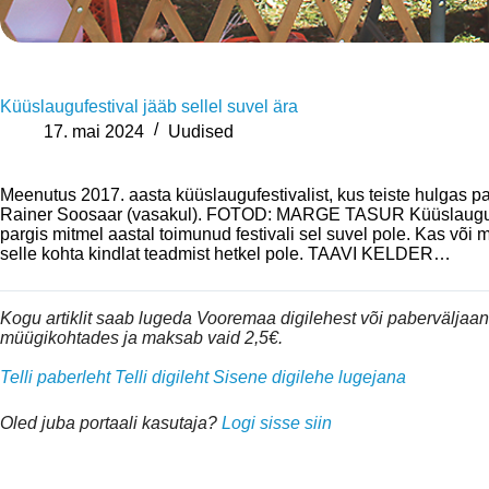
Küüslaugufestival jääb sellel suvel ära
17. mai 2024
Uudised
Meenutus 2017. aasta küüslaugufestivalist, kus teiste hulgas p
Rainer Soosaar (vasakul). FOTOD: MARGE TASUR Küüslaugufes
pargis mitmel aastal toimunud festivali sel suvel pole. Kas või mi
selle kohta kindlat teadmist hetkel pole. TAAVI KELDER…
Kogu artiklit saab lugeda Vooremaa digilehest või pabervälja
müügikohtades ja maksab vaid 2,5€.
Telli paberleht
Telli digileht
Sisene digilehe lugejana
Oled juba portaali kasutaja?
Logi sisse siin