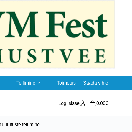
Tellimine
Toimetus
Saada vihje
Logi sisse
0,00
€
Shopping
cart
Kuulutuste tellimine