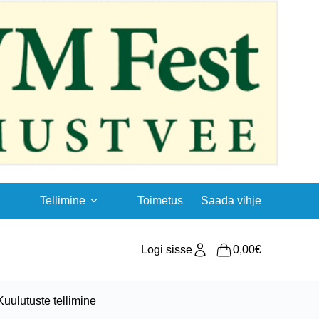
Tellimine
Toimetus
Saada vihje
Logi sisse
0,00
€
Shopping
cart
Kuulutuste tellimine