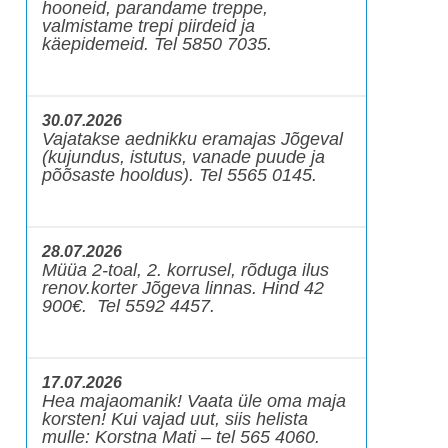
hooneid, parandame treppe,
valmistame trepi piirdeid ja
käepidemeid. Tel 5850 7035.
30.07.2026
Vajatakse aednikku eramajas Jõgeval
(kujundus, istutus, vanade puude ja
põõsaste hooldus). Tel 5565 0145.
28.07.2026
Müüa 2-toal, 2. korrusel, rõduga ilus
renov.korter Jõgeva linnas. Hind 42
900€. Tel 5592 4457.
17.07.2026
Hea majaomanik! Vaata üle oma maja
korsten! Kui vajad uut, siis helista
mulle: Korstna Mati – tel 565 4060.