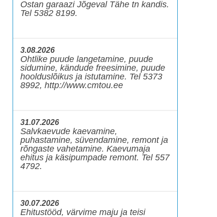
Ostan garaazi Jõgeval Tähe tn kandis.
Tel 5382 8199.
3.08.2026
Ohtlike puude langetamine, puude
sidumine, kändude freesimine, puude
hoolduslõikus ja istutamine. Tel 5373
8992, http://www.cmtou.ee
31.07.2026
Salvkaevude kaevamine,
puhastamine, süvendamine, remont ja
rõngaste vahetamine. Kaevumaja
ehitus ja käsipumpade remont. Tel 557
4792.
30.07.2026
Ehitustööd, värvime maju ja teisi