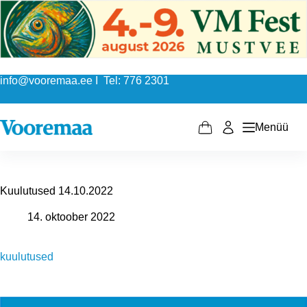
Skip
to
content
info@vooremaa.ee I Tel: 776 2301
Menüü
Shopping
cart
Kuulutused 14.10.2022
14. oktoober 2022
kuulutused