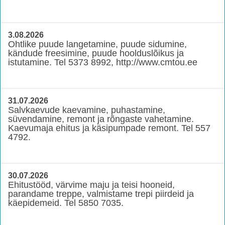
3.08.2026
Ohtlike puude langetamine, puude sidumine,
kändude freesimine, puude hoolduslõikus ja
istutamine. Tel 5373 8992, http://www.cmtou.ee
31.07.2026
Salvkaevude kaevamine, puhastamine,
süvendamine, remont ja rõngaste vahetamine.
Kaevumaja ehitus ja käsipumpade remont. Tel 557
4792.
30.07.2026
Ehitustööd, värvime maju ja teisi hooneid,
parandame treppe, valmistame trepi piirdeid ja
käepidemeid. Tel 5850 7035.