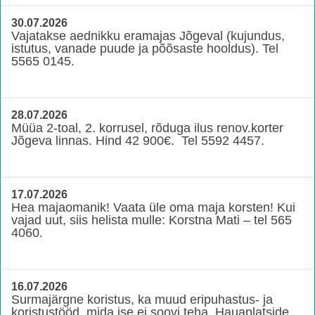
30.07.2026
Vajatakse aednikku eramajas Jõgeval (kujundus,
istutus, vanade puude ja põõsaste hooldus). Tel
5565 0145.
28.07.2026
Müüa 2-toal, 2. korrusel, rõduga ilus renov.korter
Jõgeva linnas. Hind 42 900€. Tel 5592 4457.
17.07.2026
Hea majaomanik! Vaata üle oma maja korsten! Kui
vajad uut, siis helista mulle: Korstna Mati – tel 565
4060.
16.07.2026
Surmajärgne koristus, ka muud eripuhastus- ja
koristustööd, mida ise ei soovi teha. Hauaplatside