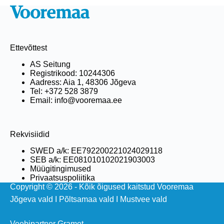
Ettevõttest
AS Seitung
Registrikood: 10244306
Aadress: Aia 1, 48306 Jõgeva
Tel: +372 528 3879
Email: info@vooremaa.ee
Rekvisiidid
SWED a/k: EE792200221024029118
SEB a/k: EE081010102021903003
Müügitingimused
Privaatsuspoliitika
Copyright © 2026 - Kõik õigused kaitstud Vooremaa
Jõgeva vald
I
Põltsamaa vald
I
Mustvee vald
Veebipartner Gramet