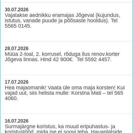
30.07.2026
Vajatakse aednikku eramajas Jõgeval (kujundus,
istutus, vanade puude ja põõsaste hooldus). Tel
5565 0145.
28.07.2026
Müüa 2-toal, 2. korrusel, rõduga ilus renov.korter
Jõgeva linnas. Hind 42 900€. Tel 5592 4457.
17.07.2026
Hea majaomanik! Vaata üle oma maja korsten! Kui
vajad uut, siis helista mulle: Korstna Mati – tel 565
4060.
16.07.2026
Surmajärgne koristus, ka muud eripuhastus- ja
koristustööd, mida ise ei soovi teha. Hauaplatside