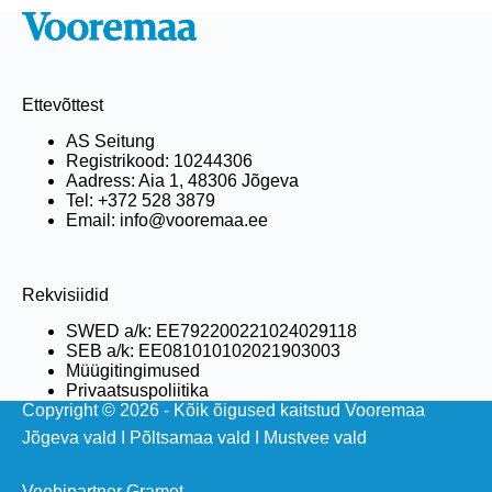
Ettevõttest
AS Seitung
Registrikood: 10244306
Aadress: Aia 1, 48306 Jõgeva
Tel: +372 528 3879
Email: info@vooremaa.ee
Rekvisiidid
SWED a/k: EE792200221024029118
SEB a/k: EE081010102021903003
Müügitingimused
Privaatsuspoliitika
Copyright © 2026 - Kõik õigused kaitstud Vooremaa
Jõgeva vald
I
Põltsamaa vald
I
Mustvee vald
Veebipartner Gramet