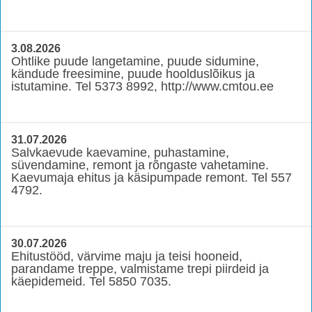
3.08.2026
Ohtlike puude langetamine, puude sidumine,
kändude freesimine, puude hoolduslõikus ja
istutamine. Tel 5373 8992, http://www.cmtou.ee
31.07.2026
Salvkaevude kaevamine, puhastamine,
süvendamine, remont ja rõngaste vahetamine.
Kaevumaja ehitus ja käsipumpade remont. Tel 557
4792.
30.07.2026
Ehitustööd, värvime maju ja teisi hooneid,
parandame treppe, valmistame trepi piirdeid ja
käepidemeid. Tel 5850 7035.