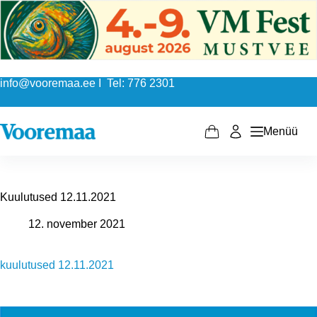
Skip
to
content
info@vooremaa.ee I Tel: 776 2301
Menüü
Shopping
cart
Kuulutused 12.11.2021
12. november 2021
kuulutused 12.11.2021