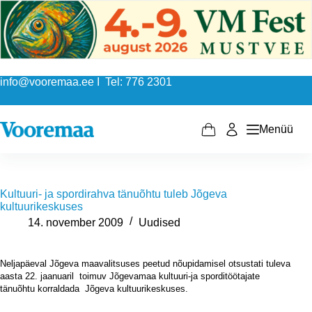
Skip
to
content
info@vooremaa.ee I Tel: 776 2301
Menüü
Shopping
cart
Kultuuri- ja spordirahva tänuõhtu tuleb Jõgeva
kultuurikeskuses
14. november 2009
Uudised
Neljapäeval Jõgeva maavalitsuses peetud nõupidamisel otsustati tuleva
aasta 22. jaanuaril
toimuv Jõgevamaa kultuuri-ja sporditöötajate
tänuõhtu korraldada
Jõgeva kultuurikeskuses.