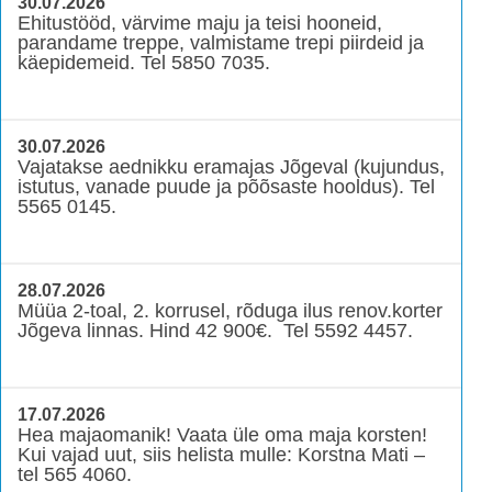
30.07.2026
Ehitustööd, värvime maju ja teisi hooneid,
parandame treppe, valmistame trepi piirdeid ja
käepidemeid. Tel 5850 7035.
30.07.2026
Vajatakse aednikku eramajas Jõgeval (kujundus,
istutus, vanade puude ja põõsaste hooldus). Tel
5565 0145.
28.07.2026
Müüa 2-toal, 2. korrusel, rõduga ilus renov.korter
Jõgeva linnas. Hind 42 900€. Tel 5592 4457.
17.07.2026
Hea majaomanik! Vaata üle oma maja korsten!
Kui vajad uut, siis helista mulle: Korstna Mati –
tel 565 4060.