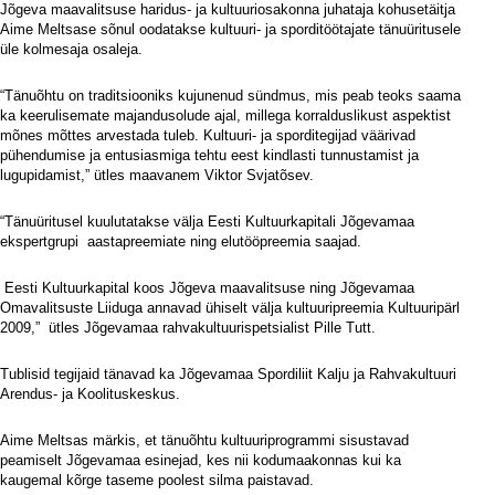
Jõgeva maavalitsuse haridus- ja kultuuriosakonna juhataja kohusetäitja
Aime Meltsase sõnul oodatakse kultuuri- ja sporditöötajate tänuüritusele
üle kolmesaja osaleja.
“Tänuõhtu on traditsiooniks kujunenud sündmus, mis peab teoks saama
ka keerulisemate majandusolude ajal, millega korralduslikust aspektist
mõnes mõttes arvestada tuleb. Kultuuri- ja sporditegijad väärivad
pühendumise ja entusiasmiga tehtu eest kindlasti tunnustamist ja
lugupidamist,” ütles maavanem Viktor Svjatõsev.
“Tänuüritusel kuulutatakse välja Eesti Kultuurkapitali Jõgevamaa
ekspertgrupi
aastapreemiate ning elutööpreemia saajad.
Eesti Kultuurkapital koos Jõgeva maavalitsuse ning Jõgevamaa
Omavalitsuste Liiduga annavad ühiselt välja kultuuripreemia Kultuuripärl
2009,”
ütles Jõgevamaa rahvakultuurispetsialist Pille Tutt.
Tublisid tegijaid tänavad ka Jõgevamaa Spordiliit Kalju ja Rahvakultuuri
Arendus- ja Koolituskeskus.
Aime Meltsas märkis, et tänuõhtu kultuuriprogrammi sisustavad
peamiselt Jõgevamaa esinejad, kes nii kodumaakonnas kui ka
kaugemal kõrge taseme poolest silma paistavad.