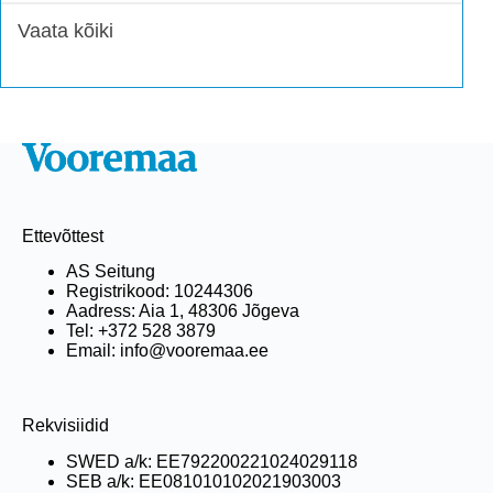
Vaata kõiki
Ettevõttest
AS Seitung
Registrikood: 10244306
Aadress: Aia 1, 48306 Jõgeva
Tel: +372 528 3879
Email: info@vooremaa.ee
Rekvisiidid
SWED a/k: EE792200221024029118
SEB a/k: EE081010102021903003