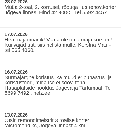
28.07.2026
Müüa 2-toal, 2. korrusel, rõduga ilus renov.korter
Jõgeva linnas. Hind 42 900€. Tel 5592 4457.
17.07.2026
Hea majaomanik! Vaata üle oma maja korsten!
Kui vajad uut, siis helista mulle: Korstna Mati –
tel 565 4060.
16.07.2026
Surmajärgne koristus, ka muud eripuhastus- ja
koristustööd, mida ise ei soovi teha.
Hauaplatside hooldus Jõgeva ja Tartumaal. Tel
5699 7492 , helz.ee
13.07.2026
Otsin remondimeistrit 3-toalise korteri
täisremondiks, Jõgeva linnast 4 km.