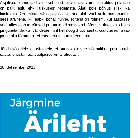
Asjalikud planeerijad küsiksid nüüd, et kus siis varem on oldud ja küllap
on palju asju ehk laiskusest tegemata. Alati pole põhjus siiski ka
laiskuses. On lihtsalt väga palju asju, mis tuleb veel selle aastanumbri
sees ära teha. Nii jääbki kohati tunne, et teha on rohkem, kui aastasse
veel alles jäänud päevad ja tunnid võimaldavad. Mis siis ikka, eks tuleb
pingutada. Ja kui 31. detsembril kellalöögid uut aastat kuulutavad, saab
joone alla tõmmata. Et mis tehtud ja mis tegemata.
Jõudu kõikidele kiirustajatele, et suudaksite veel võimalikult palju korda
saata, unustamata sealjuures oma lähedasi.
18. detsember 2012