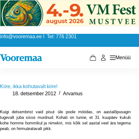
Skip
to
content
info@vooremaa.ee I Tel: 776 2301
Menüü
Shopping
cart
Kiire, ikka kohutavalt kiire!
18. detsember 2012
Arvamus
Kuigi detsembrist vaid pisut üle poole möödas, on aastalõpusagin
tugevalt juba sisse murdnud. Kohati on tunne, et 31. kuupäev kukub
kohe homme hommikul ja nimekiri, mis kõik sel aastal veel ära tegema
peab, on hirmuäratavalt pikk.