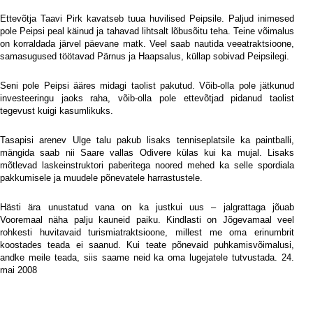
Ettevõtja Taavi Pirk kavatseb tuua huvilised Peipsile. Paljud inimesed
pole Peipsi peal käinud ja tahavad lihtsalt lõbusõitu teha. Teine võimalus
on korraldada järvel päevane matk. Veel saab nautida veeatraktsioone,
samasugused töötavad Pärnus ja Haapsalus, küllap sobivad Peipsilegi.
Seni pole Peipsi ääres midagi taolist pakutud. Võib-olla pole jätkunud
investeeringu jaoks raha, võib-olla pole ettevõtjad pidanud taolist
tegevust kuigi kasumlikuks.
Tasapisi arenev Ulge talu pakub lisaks tenniseplatsile ka paintballi,
mängida saab nii Saare vallas Odivere külas kui ka mujal. Lisaks
mõtlevad laskeinstruktori paberitega noored mehed ka selle spordiala
pakkumisele ja muudele põnevatele harrastustele.
Hästi ära unustatud vana on ka justkui uus – jalgrattaga jõuab
Vooremaal näha palju kauneid paiku. Kindlasti on Jõgevamaal veel
rohkesti huvitavaid turismiatraktsioone, millest me oma erinumbrit
koostades teada ei saanud. Kui teate põnevaid puhkamisvõimalusi,
andke meile teada, siis saame neid ka oma lugejatele tutvustada.
24.
mai 2008