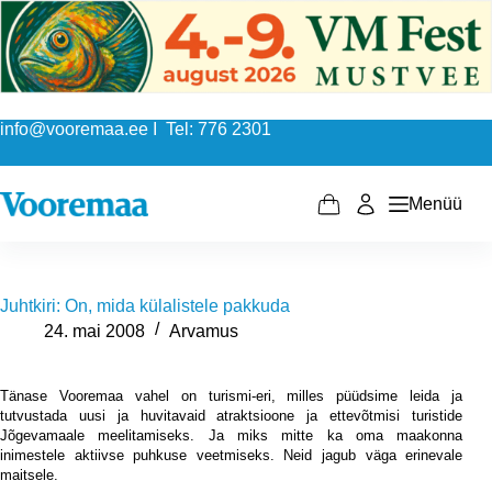
Skip
to
content
info@vooremaa.ee I Tel: 776 2301
Menüü
Shopping
cart
Juhtkiri: On, mida külalistele pakkuda
24. mai 2008
Arvamus
Tänase Vooremaa vahel on turismi-eri, milles püüdsime leida ja
tutvustada uusi ja huvitavaid atraktsioone ja ettevõtmisi turistide
Jõgevamaale meelitamiseks. Ja miks mitte ka oma maakonna
inimestele aktiivse puhkuse veetmiseks. Neid jagub väga erinevale
maitsele.