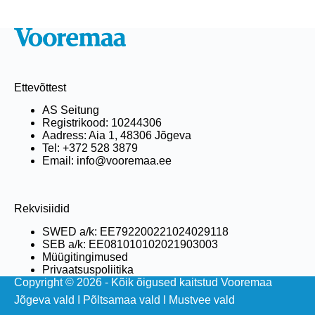
Ettevõttest
AS Seitung
Registrikood: 10244306
Aadress: Aia 1, 48306 Jõgeva
Tel: +372 528 3879
Email: info@vooremaa.ee
Rekvisiidid
SWED a/k: EE792200221024029118
SEB a/k: EE081010102021903003
Müügitingimused
Privaatsuspoliitika
Copyright © 2026 - Kõik õigused kaitstud Vooremaa
Jõgeva vald
I
Põltsamaa vald
I
Mustvee vald