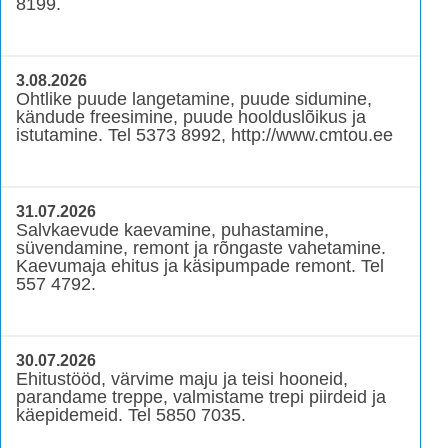
8199.
3.08.2026
Ohtlike puude langetamine, puude sidumine,
kändude freesimine, puude hoolduslõikus ja
istutamine. Tel 5373 8992, http://www.cmtou.ee
31.07.2026
Salvkaevude kaevamine, puhastamine,
süvendamine, remont ja rõngaste vahetamine.
Kaevumaja ehitus ja käsipumpade remont. Tel
557 4792.
30.07.2026
Ehitustööd, värvime maju ja teisi hooneid,
parandame treppe, valmistame trepi piirdeid ja
käepidemeid. Tel 5850 7035.