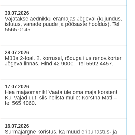
30.07.2026
Vajatakse aednikku eramajas Jõgeval (kujundus,
istutus, vanade puude ja põõsaste hooldus). Tel
5565 0145.
28.07.2026
Müüa 2-toal, 2. korrusel, rõduga ilus renov.korter
Jõgeva linnas. Hind 42 900€. Tel 5592 4457.
17.07.2026
Hea majaomanik! Vaata üle oma maja korsten!
Kui vajad uut, siis helista mulle: Korstna Mati –
tel 565 4060.
16.07.2026
Surmajärgne koristus, ka muud eripuhastus- ja