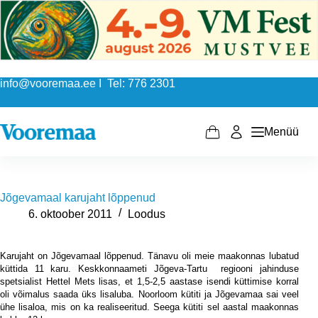
Skip
to
content
info@vooremaa.ee I Tel: 776 2301
Menüü
Shopping
cart
Jõgevamaal karujaht lõppenud
6. oktoober 2011
Loodus
Karujaht on Jõgevamaal lõppenud. Tänavu oli meie maakonnas lubatud
küttida 11 karu. Keskkonnaameti Jõgeva-Tartu
regiooni jahinduse
spetsialist Hettel Mets lisas, et 1,5-2,5 aastase isendi küttimise korral
oli võimalus saada üks lisaluba. Noorloom kütiti ja Jõgevamaa sai veel
ühe lisaloa, mis on ka realiseeritud. Seega kütiti sel aastal maakonnas