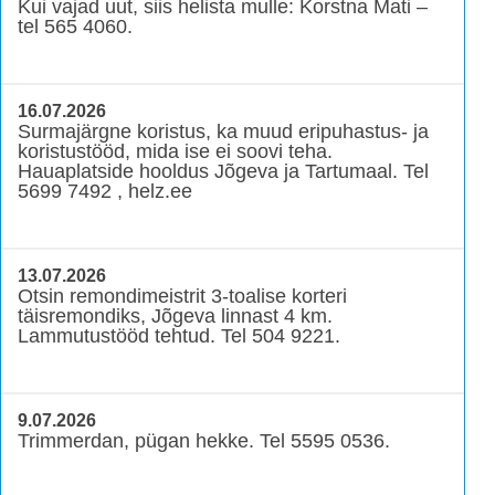
Kui vajad uut, siis helista mulle: Korstna Mati –
tel 565 4060.
16.07.2026
Surmajärgne koristus, ka muud eripuhastus- ja
koristustööd, mida ise ei soovi teha.
Hauaplatside hooldus Jõgeva ja Tartumaal. Tel
5699 7492 , helz.ee
13.07.2026
Otsin remondimeistrit 3-toalise korteri
täisremondiks, Jõgeva linnast 4 km.
Lammutustööd tehtud. Tel 504 9221.
9.07.2026
Trimmerdan, pügan hekke. Tel 5595 0536.