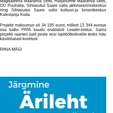
Magdaleena Maarahva Selts, Härjanurme Maarahva Selts,
OÜ Puuhabe, Sihtasutus Saare valla aktiviseerimiskeskus
ning Sihtasutus Saare valla kultuuri-ja turismikeskus
Kalevipoja Koda.
Projekti maksumus oli 34 195 eurot, millest 13 344 eurose
osa kattis PRIA kaudu eraldatud
Leader
-toetus. Sama
projekti raames said peale reisi lapitööfestivalile teoks mitu
käsitööalast koolitust.
RIINA MÄGI