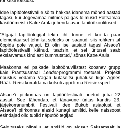
rohkesti tõestust.
Idee lapitööfestivalile sõita hakkas idanema mõned aastad
tagasi, kui Jõgevamaa mitmes paigas toimusid Põltsamaa
käsitöömeistri Katre Arula juhendatavad lapitöökoolitused.
“Algajal lapitöötegijal tekib tihti tunne, et kui ta paar
elementaarset tehnikat selgeks on saanud, siis rohkem tal
õppida pole vajagi. Et olin ise aastaid tagasi Alsace’i
lapitööfestivalil käinud, teadsin, et sel üritusel saab
eksiarvamus kindlasti kummutatud,” sõnas Katre Arula.
Maakonna eri paikade lapitööhuvilistest koosnev grupp
käis Prantsusmaal
Leader
-programmi toetusel. Projekti
nõustus vedama Vägari külaseltsi juhatuse liige Agnes
Rääk. Reisi korraldama kutsuti appi firma Reisiekspert.
Alsace’i piirkonnas on lapitööfestivali peetud juba 22
aastat. See tähendab, et tänavune üritus kandis 23.
järjekorranumbrit. Festivali idee tõukub asjaolust, et
Alsace’i piirkonnas elasid kunagi amišid, kelle naissoost
esindajad olid tublid näputöö tegijad.
Selgituseks niipalju, et amišid on algselt Saksamaalt ja