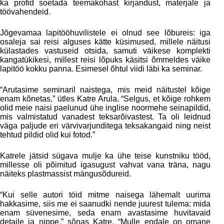
ka profid soetada teemakohast kirjandust, materjale ja
töövahendeid.
Jõgevamaa lapitööhuvilistele ei olnud see lõbureis: iga
osaleja sai reisi alguses kätte küsimused, millele näitusi
külastades vastuseid otsida, samuti väikese komplekti
kangatükikesi, millest reisi lõpuks käsitsi õmmeldes väike
lapitöö kokku panna. Esimesel õhtul viidi läbi ka seminar.
“Arutasime seminaril naistega, mis meid näitustel kõige
enam kõnetas,” ütles Katre Arula. “Selgus, et kõige rohkem
olid meie naisi paelunud ühe inglise noormehe seinapildid,
mis valmistatud vanadest teksarõivastest. Ta oli leidnud
väga paljude eri värvivarjunditega teksakangaid ning neist
tehtud pildid olid kui fotod.”
Katrele jätsid sügava mulje ka ühe teise kunstniku tööd,
millesse oli põimitud igasugust vahvat vana träna, nagu
näiteks plastmassist mängusõdureid.
“Kui selle autori töid mitme naisega lähemalt uurima
hakkasime, siis me ei saanudki nende juurest tulema: mida
enam süvenesime, seda enam avastasime huvitavaid
detaile ja nippe,” sõnas Katre. “Mulle endale on omane