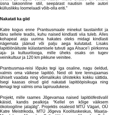
üsna lakooniline stiil, seepärast nautisin selle autori
külluslikku loomelaadi võib-olla eriti.”
Nakatati ka giid
Katre kogus enne Prantsusmaale minekut taustainfot ja
tänu sellele teadis, kuhu naised kindlasti viia tuleb. Alles
kohapeal asju uurima hakates oleks midagi kindlasti
nägemata jäänud või palju aega kulutatud. Lisaks
lapitöönäituste külastamisele tutvuti aga Alsace’i piirkonna
aja- ja kultuurilooga, mille üheks osaks on tugev
veinikultuur ja 120 km pikkune veinitee.
Prantsusmaa-reisi lõpuks tegi iga osaline, nagu öeldud,
valmis oma väikese lapitöö. Neid oli tore lennujaamas
ühiselt vaadata ning võimalikuks ühistekiks kokku sättida.
Isegi kaasas olnud giid nakatati lapitööpisikuga ning
temagi tegi valmis oma lapiruudukese.
Projekt, mille raames Jõgevamaa naised lapitööfestivalil
käisid, kandis pealkirja “Kellel on kõige väiksem
ökoloogiline jalajälg”. Projektis osalesid MTÜ Vägari, OÜ
Katre Meistrikoda, MTÜ Jõgeva Koolituskeskus, Maarja-