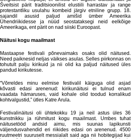
Šveitsist pärit traditsioonilist elustiili harrastav ja range
protestantliku usulahu kombeid järgiv etniline grupp. 18.
sajandil asusid paljud amišid ümber Ameerika
Ühendriikidesse ja nüüd seostataksegi neid eelkõige
Ameerikaga, ent pärit on nad siiski Euroopast.
Näitusi kogu maailmast
Mastaapse festivali põnevaimaks osaks olid näitused.
Need paiknesid neljas väikses asulas. Selles piirkonnas on
tohutult palju kirikuid ja nii olid ka paljud näitused üles
pandud kirikutesse.
“Võrreldes minu eelmise festivalil käiguga olid asjad
kõvasti edasi arenenud: kirikunäitusi ei tulnud enam
vaadata hämaruses, vaid kohale olid toodud korralikud
kohtvalgustid,” ütles Katre Arula.
Festivalinäitusi oli ühtekokku 19 ja neil astus üles 36
kunstnikku ja rühmitust kogu maailmast. Umbes tuhat
näitusetööd andsid aimu, mis suunas lapikunsti
väljendusvahendid eri riikides edasi on arenenud. 4500
ruutmeetri suuruselt messialalt said aga nii hobitegijad kui