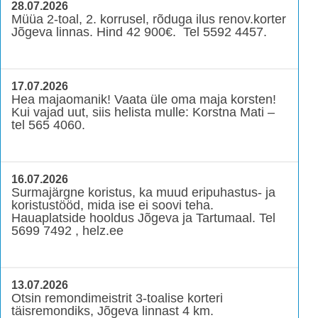
28.07.2026
Müüa 2-toal, 2. korrusel, rõduga ilus renov.korter
Jõgeva linnas. Hind 42 900€. Tel 5592 4457.
17.07.2026
Hea majaomanik! Vaata üle oma maja korsten!
Kui vajad uut, siis helista mulle: Korstna Mati –
tel 565 4060.
16.07.2026
Surmajärgne koristus, ka muud eripuhastus- ja
koristustööd, mida ise ei soovi teha.
Hauaplatside hooldus Jõgeva ja Tartumaal. Tel
5699 7492 , helz.ee
13.07.2026
Otsin remondimeistrit 3-toalise korteri
täisremondiks, Jõgeva linnast 4 km.