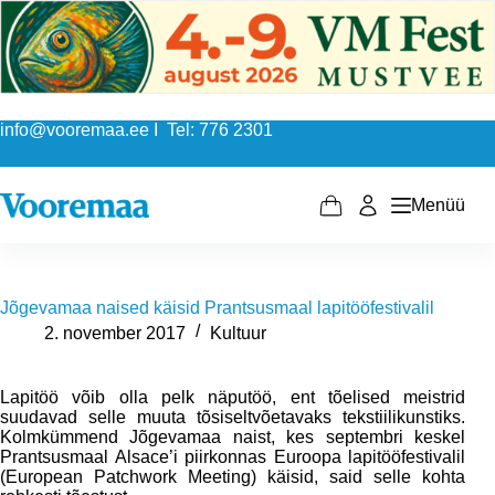
Skip
to
content
info@vooremaa.ee I Tel: 776 2301
Menüü
Shopping
cart
Jõgevamaa naised käisid Prantsusmaal lapitööfestivalil
2. november 2017
Kultuur
Lapitöö võib olla pelk näputöö, ent tõelised meistrid
suudavad selle muuta tõsiseltvõetavaks tekstiilikunstiks.
Kolmkümmend Jõgevamaa naist, kes septembri keskel
Prantsusmaal Alsace’i piirkonnas Euroopa lapitööfestivalil
(European Patchwork Meeting) käisid, said selle kohta