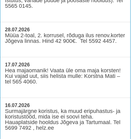
istutus, vanade puude ja põõsaste hooldus). Tel
5565 0145.
28.07.2026
Müüa 2-toal, 2. korrusel, rõduga ilus renov.korter
Jõgeva linnas. Hind 42 900€. Tel 5592 4457.
17.07.2026
Hea majaomanik! Vaata üle oma maja korsten!
Kui vajad uut, siis helista mulle: Korstna Mati –
tel 565 4060.
16.07.2026
Surmajärgne koristus, ka muud eripuhastus- ja
koristustööd, mida ise ei soovi teha.
Hauaplatside hooldus Jõgeva ja Tartumaal. Tel
5699 7492 , helz.ee