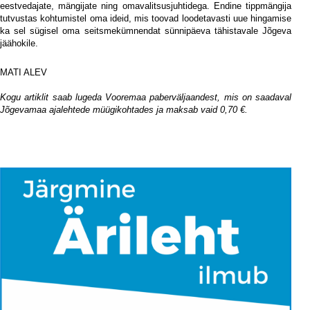
eestvedajate, mängijate ning omavalitsusjuhtidega. Endine tippmängija
tutvustas kohtumistel oma ideid, mis toovad loodetavasti uue hingamise
ka sel sügisel oma seitsmekümnendat sünnipäeva tähistavale Jõgeva
jäähokile.
MATI ALEV
i
Kogu artiklit saab lugeda Vooremaa paberväljaandest, mis on saadaval
Jõgevamaa ajalehtede müügikohtades ja maksab vaid 0,70 €.