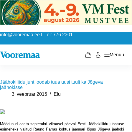
Skip
to
content
info@vooremaa.ee I Tel: 776 2301
Menüü
Shopping
cart
Jäähokiliidu juht loodab tuua uusi tuuli ka Jõgeva
jäähokisse
3. veebruar 2015
Elu
Möödunud aasta septembri viimasel päeval Eesti Jäähokiliidu juhatuse
esimeheks valitud Rauno Parras kohtus jaanuari lõpus Jõgeva jäähoki