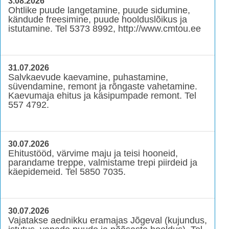
3.08.2026
Ohtlike puude langetamine, puude sidumine,
kändude freesimine, puude hoolduslõikus ja
istutamine. Tel 5373 8992, http://www.cmtou.ee
31.07.2026
Salvkaevude kaevamine, puhastamine,
süvendamine, remont ja rõngaste vahetamine.
Kaevumaja ehitus ja käsipumpade remont. Tel
557 4792.
30.07.2026
Ehitustööd, värvime maju ja teisi hooneid,
parandame treppe, valmistame trepi piirdeid ja
käepidemeid. Tel 5850 7035.
30.07.2026
Vajatakse aednikku eramajas Jõgeval (kujundus,