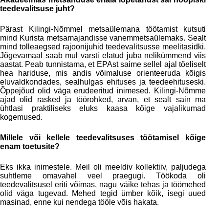
teedevalitsuse juht?
Pärast Kilingi-Nõmmel metsaülemana töötamist kutsuti
mind Kurista metsamajandisse vanemmetsaülemaks. Sealt
mind tolleaegsed rajoonijuhid teedevalitsusse meelitasidki.
Jõgevamaal saab mul varsti elatud juba nelikümmend viis
aastat. Peab tunnistama, et EPAst saime sellel ajal tõeliselt
hea hariduse, mis andis võimaluse orienteeruda kõigis
eluvaldkondades, sealhulgas ehituses ja teedeehituseski.
Õppejõud olid väga erudeeritud inimesed. Kilingi-Nõmme
ajad olid rasked ja töörohked, arvan, et sealt sain ma
ühtlasi praktiliseks eluks kaasa kõige vajalikumad
kogemused.
Millele või kellele teedevalitsuses töötamisel kõige
enam toetusite?
Eks ikka inimestele. Meil oli meeldiv kollektiiv, paljudega
suhtleme omavahel veel praegugi. Töökoda oli
teedevalitsusel eriti võimas, nagu väike tehas ja töömehed
olid väga tugevad. Mehed tegid ümber kõik, isegi uued
masinad, enne kui nendega tööle võis hakata.