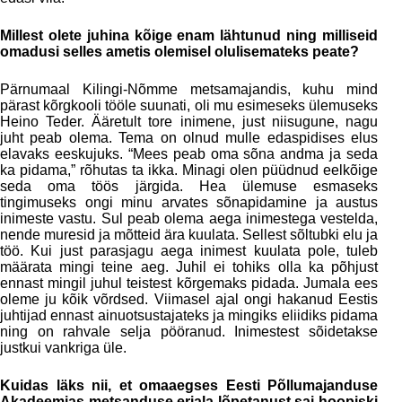
Millest olete juhina kõige enam lähtunud ning milliseid
omadusi selles ametis olemisel olulisemateks peate?
Pärnumaal Kilingi-Nõmme metsamajandis, kuhu mind
pärast kõrgkooli tööle suunati, oli mu esimeseks ülemuseks
Heino Teder. Ääretult tore inimene, just niisugune, nagu
juht peab olema. Tema on olnud mulle edaspidises elus
elavaks eeskujuks. “Mees peab oma sõna andma ja seda
ka pidama,” rõhutas ta ikka. Minagi olen püüdnud eelkõige
seda oma töös järgida. Hea ülemuse esmaseks
tingimuseks ongi minu arvates sõnapidamine ja austus
inimeste vastu. Sul peab olema aega inimestega vestelda,
nende muresid ja mõtteid ära kuulata. Sellest sõltubki elu ja
töö. Kui just parasjagu aega inimest kuulata pole, tuleb
määrata mingi teine aeg. Juhil ei tohiks olla ka põhjust
ennast mingil juhul teistest kõrgemaks pidada. Jumala ees
oleme ju kõik võrdsed. Viimasel ajal ongi hakanud Eestis
juhtijad ennast ainuotsustajateks ja mingiks eliidiks pidama
ning on rahvale selja pööranud. Inimestest sõidetakse
justkui vankriga üle.
Kuidas läks nii, et omaaegses Eesti Põllumajanduse
Akadeemias metsanduse eriala lõpetanust sai hoopiski