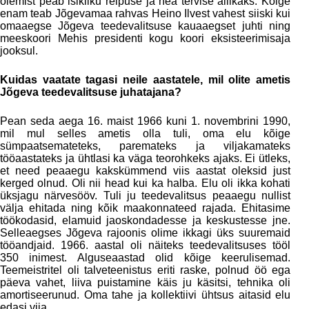
olemist peab isikliku reipuse ja hea tervise allikaks. Kõige
enam teab Jõgevamaa rahvas Heino Ilvest vahest siiski kui
omaaegse Jõgeva teedevalitsuse kauaaegset juhti ning
meeskoori Mehis presidenti kogu koori eksisteerimisaja
jooksul.
Kuidas vaatate tagasi neile aastatele, mil olite ametis
Jõgeva teedevalitsuse juhatajana?
Pean seda aega 16. maist 1966 kuni 1. novembrini 1990,
mil mul selles ametis olla tuli, oma elu kõige
sümpaatsemateteks, paremateks ja viljakamateks
tööaastateks ja ühtlasi ka väga teorohkeks ajaks. Ei ütleks,
et need peaaegu kakskümmend viis aastat oleksid just
kerged olnud. Oli nii head kui ka halba. Elu oli ikka kohati
üksjagu närvesööv. Tuli ju teedevalitsus peaaegu nullist
välja ehitada ning kõik maakonnateed rajada. Ehitasime
töökodasid, elamuid jaoskondadesse ja keskustesse jne.
Selleaegses Jõgeva rajoonis olime ikkagi üks suuremaid
tööandjaid. 1966. aastal oli näiteks teedevalitsuses tööl
350 inimest. Alguseaastad olid kõige keerulisemad.
Teemeistritel oli talveteenistus eriti raske, polnud öö ega
päeva vahet, liiva puistamine käis ju käsitsi, tehnika oli
amortiseerunud. Oma tahe ja kollektiivi ühtsus aitasid elu
edasi viia.