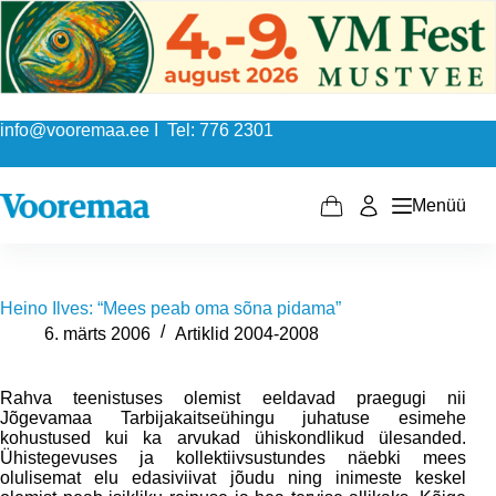
Skip
to
content
info@vooremaa.ee I Tel: 776 2301
Menüü
Shopping
cart
Heino Ilves: “Mees peab oma sõna pidama”
6. märts 2006
Artiklid 2004-2008
Rahva teenistuses olemist eeldavad praegugi nii
Jõgevamaa Tarbijakaitseühingu juhatuse esimehe
kohustused kui ka arvukad ühiskondlikud ülesanded.
Ühistegevuses ja kollektiivsustundes näebki mees
olulisemat elu edasiviivat jõudu ning inimeste keskel