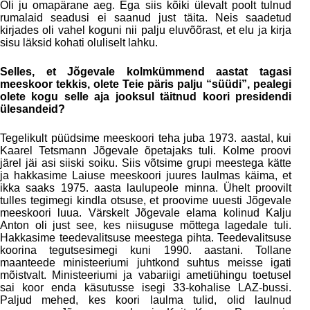
Oli ju omapärane aeg. Ega siis kõiki ülevalt poolt tulnud
rumalaid seadusi ei saanud just täita. Neis saadetud
kirjades oli vahel koguni nii palju eluvõõrast, et elu ja kirja
sisu läksid kohati oluliselt lahku.
Selles, et Jõgevale kolmkümmend aastat tagasi
meeskoor tekkis, olete Teie päris palju “süüdi”, pealegi
olete kogu selle aja jooksul täitnud koori presidendi
ülesandeid?
Tegelikult püüdsime meeskoori teha juba 1973. aastal, kui
Kaarel Tetsmann Jõgevale õpetajaks tuli. Kolme proovi
järel jäi asi siiski soiku. Siis võtsime grupi meestega kätte
ja hakkasime Laiuse meeskoori juures laulmas käima, et
ikka saaks 1975. aasta laulupeole minna. Ühelt proovilt
tulles tegimegi kindla otsuse, et proovime uuesti Jõgevale
meeskoori luua. Värskelt Jõgevale elama kolinud Kalju
Anton oli just see, kes niisuguse mõttega lagedale tuli.
Hakkasime teedevalitsuse meestega pihta. Teedevalitsuse
koorina tegutsesimegi kuni 1990. aastani. Tollane
maanteede ministeeriumi juhtkond suhtus meisse igati
mõistvalt. Ministeeriumi ja vabariigi ametiühingu toetusel
sai koor enda käsutusse isegi 33-kohalise LAZ-bussi.
Paljud mehed, kes koori laulma tulid, olid laulnud