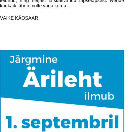
leidnud, ning neljast täiskasvanud lapselapsest. Nende
käekäik läheb mulle väga korda.
VAIKE KÄOSAAR