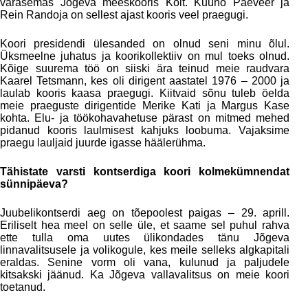
varasemas Jõgeva meeskooris Koit. Kuuno Paeveer ja
Rein Randoja on sellest ajast kooris veel praegugi.
Koori presidendi ülesanded on olnud seni minu õlul.
Üksmeelne juhatus ja koorikollektiiv on mul toeks olnud.
Kõige suurema töö on siiski ära teinud meie raudvara
Kaarel Tetsmann, kes oli dirigent aastatel 1976 – 2000 ja
laulab kooris kaasa praegugi. Kiitvaid sõnu tuleb öelda
meie praeguste dirigentide Merike Kati ja Margus Kase
kohta. Elu- ja töökohavahetuse pärast on mitmed mehed
pidanud kooris laulmisest kahjuks loobuma. Vajaksime
praegu lauljaid juurde igasse häälerühma.
Tähistate varsti kontserdiga koori kolmekümnendat
sünnipäeva?
Juubelikontserdi aeg on tõepoolest paigas – 29. aprill.
Eriliselt hea meel on selle üle, et saame sel puhul rahva
ette tulla oma uutes ülikondades tänu Jõgeva
linnavalitsusele ja volikogule, kes meile selleks algkapitali
eraldas. Senine vorm oli vana, kulunud ja paljudele
kitsakski jäänud. Ka Jõgeva vallavalitsus on meie koori
toetanud.