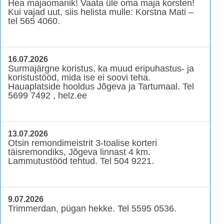
Hea majaomanik! Vaata üle oma maja korsten!
Kui vajad uut, siis helista mulle: Korstna Mati –
tel 565 4060.
16.07.2026
Surmajärgne koristus, ka muud eripuhastus- ja
koristustööd, mida ise ei soovi teha.
Hauaplatside hooldus Jõgeva ja Tartumaal. Tel
5699 7492 , helz.ee
13.07.2026
Otsin remondimeistrit 3-toalise korteri
täisremondiks, Jõgeva linnast 4 km.
Lammutustööd tehtud. Tel 504 9221.
9.07.2026
Trimmerdan, pügan hekke. Tel 5595 0536.