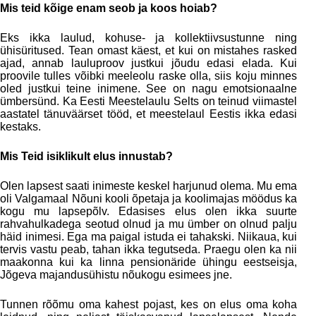
Mis teid kõige enam seob ja koos hoiab?
Eks ikka laulud, kohuse- ja kollektiivsustunne ning
ühisüritused. Tean omast käest, et kui on mistahes rasked
ajad, annab lauluproov justkui jõudu edasi elada. Kui
proovile tulles võibki meeleolu raske olla, siis koju minnes
oled justkui teine inimene. See on nagu emotsionaalne
ümbersünd. Ka Eesti Meestelaulu Selts on teinud viimastel
aastatel tänuväärset tööd, et meestelaul Eestis ikka edasi
kestaks.
Mis Teid isiklikult elus innustab?
Olen lapsest saati inimeste keskel harjunud olema. Mu ema
oli Valgamaal Nõuni kooli õpetaja ja koolimajas möödus ka
kogu mu lapsepõlv. Edasises elus olen ikka suurte
rahvahulkadega seotud olnud ja mu ümber on olnud palju
häid inimesi. Ega ma paigal istuda ei tahakski. Niikaua, kui
tervis vastu peab, tahan ikka tegutseda. Praegu olen ka nii
maakonna kui ka linna pensionäride ühingu eestseisja,
Jõgeva majandusühistu nõukogu esimees jne.
Tunnen rõõmu oma kahest pojast, kes on elus oma koha