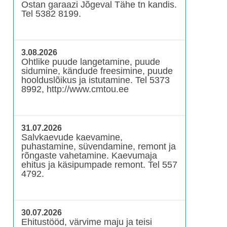
Ostan garaazi Jõgeval Tähe tn kandis.
Tel 5382 8199.
3.08.2026
Ohtlike puude langetamine, puude
sidumine, kändude freesimine, puude
hoolduslõikus ja istutamine. Tel 5373
8992, http://www.cmtou.ee
31.07.2026
Salvkaevude kaevamine,
puhastamine, süvendamine, remont ja
rõngaste vahetamine. Kaevumaja
ehitus ja käsipumpade remont. Tel 557
4792.
30.07.2026
Ehitustööd, värvime maju ja teisi