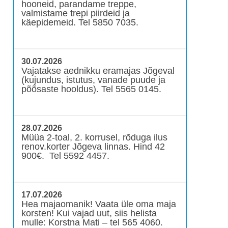
hooneid, parandame treppe,
valmistame trepi piirdeid ja
käepidemeid. Tel 5850 7035.
30.07.2026
Vajatakse aednikku eramajas Jõgeval
(kujundus, istutus, vanade puude ja
põõsaste hooldus). Tel 5565 0145.
28.07.2026
Müüa 2-toal, 2. korrusel, rõduga ilus
renov.korter Jõgeva linnas. Hind 42
900€. Tel 5592 4457.
17.07.2026
Hea majaomanik! Vaata üle oma maja
korsten! Kui vajad uut, siis helista
mulle: Korstna Mati – tel 565 4060.