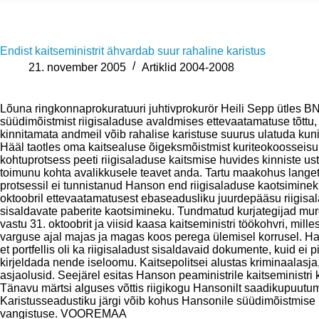
Endist kaitseministrit ähvardab suur rahaline karistus
21. november 2005
Artiklid 2004-2008
Lõuna ringkonnaprokuratuuri juhtivprokurör Heili Sepp ütles BN
süüdimõistmist riigisaladuse avaldmises ettevaatamatuse tõttu, 
kinnitamata andmeil võib rahalise karistuse suurus ulatuda kun
Hääl taotles oma kaitsealuse õigeksmõistmist kuriteokoosseis
kohtuprotsess peeti riigisaladuse kaitsmise huvides kinniste uste
toimunu kohta avalikkusele teavet anda. Tartu maakohus lange
protsessil ei tunnistanud Hanson end riigisaladuse kaotsimine
oktoobril ettevaatamatusest ebaseadusliku juurdepääsu riigisal
sisaldavate paberite kaotsimineku. Tundmatud kurjategijad mu
vastu 31. oktoobrit ja viisid kaasa kaitseministri töökohvri, mill
varguse ajal majas ja magas koos perega ülemisel korrusel. H
et portfellis oli ka riigisaladust sisaldavaid dokumente, kuid 
kirjeldada nende iseloomu. Kaitsepolitsei alustas kriminaalasja
asjaolusid. Seejärel esitas Hanson peaministrile kaitseministri 
Tänavu märtsi alguses võttis riigikogu Hansonilt saadikupuutum
Karistusseadustiku järgi võib kohus Hansonile süüdimõistmise 
vangistuse. VOOREMAA