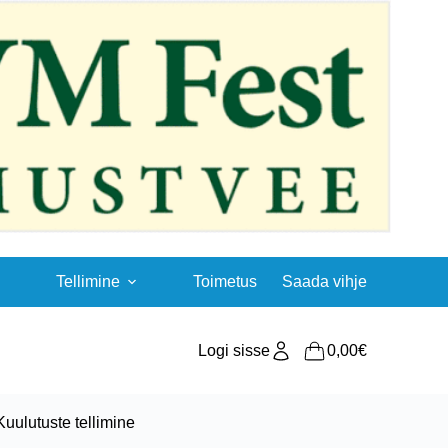
Tellimine
Toimetus
Saada vihje
Logi sisse
0,00
€
Shopping
cart
Kuulutuste tellimine