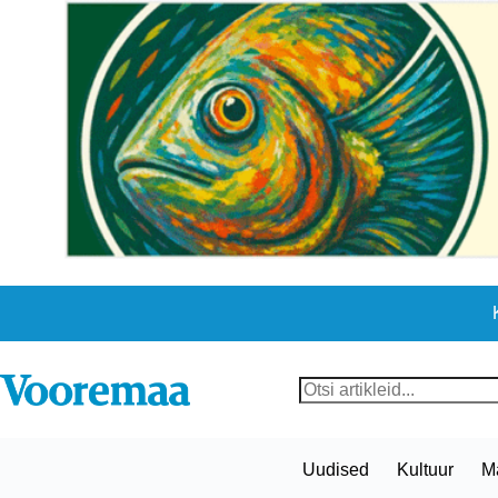
Skip
to
content
No
results
Uudised
Kultuur
M