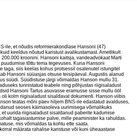
S-ile, et nõudis reformierakondlase Hansoni (47)
kuid keeldus nõutud karistust avalikustamast. Ametlikult
i 200.000 kroonini. Hansoni kaitsja, vandeadvokaat Marti
u puudumise tõttu tema tegevuses. Kuna Hansoni
 taga, siis keelas kohus protsessil osalenutel istungitel
tab Hansoni süüasjas otsuse teisipäeval. Augustis alanud
kus süüdi. Süüdistuse järgi võimaldas Hanson mullu 31.
aduseks tunnistatud teabele ning põhjustas riigisaladust
rdsid Hansoni Tartus asuvasse eramusse sisse mullu ööl
es oli kolm riigisaladust sisaldavat dokumenti. Hanson viibis
anson teatas mõni päev hiljem BNS-ile edastatud avalduses,
ei pidanud seoses käimasoleva uurimisega võimalikuks
, et uurida riigisaladust sisaldanud paberite kadumise
kohalt tagasiastumise palve, mille peaminister ka rahuldas.
atuse, mis võimaldas ta kohtu ette saata.
korral määrata rahalise karistuse või kuni üheaastase