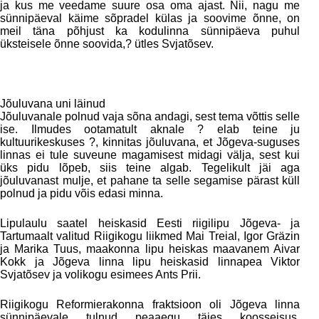
ja kus me veedame suure osa oma ajast. Nii, nagu me
sünnipäeval käime sõpradel külas ja soovime õnne, on
meil täna põhjust ka kodulinna sünnipäeva puhul
üksteisele õnne soovida,? ütles Svjatõsev.
Jõuluvana uni läinud
Jõuluvanale polnud vaja sõna andagi, sest tema võttis selle
ise. Ilmudes ootamatult aknale ? elab teine ju
kultuurikeskuses ?, kinnitas jõuluvana, et Jõgeva-suguses
linnas ei tule suveune magamisest midagi välja, sest kui
üks pidu lõpeb, siis teine algab. Tegelikult jäi aga
jõuluvanast mulje, et pahane ta selle segamise pärast küll
polnud ja pidu võis edasi minna.
Lipulaulu saatel heiskasid Eesti riigilipu Jõgeva- ja
Tartumaalt valitud Riigikogu liikmed Mai Treial, Igor Gräzin
ja Marika Tuus, maakonna lipu heiskas maavanem Aivar
Kokk ja Jõgeva linna lipu heiskasid linnapea Viktor
Svjatõsev ja volikogu esimees Ants Prii.
Riigikogu Reformierakonna fraktsioon oli Jõgeva linna
sünnipäevale tulnud peaaegu täies koosseisus.