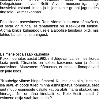
Delegatsioon tutvus Betti Alveri muuseumiga, tegi
bussiekskursiooni linnas ja hiljem kahte gruppi jagunedes
ringsõidu ka maakonnas.
Fraktsiooni aseesimees Rein Aidma ütles oma sõnavõtus,
et seda on tunda, et tehatahmist on Kesk-Eestil tublisti.
Aidma kinkis külmapoolusele ajaloolise taustaga pildi, mis
tehtud Laiuse lumelahingust.
Esimene ostja saab kaubelda
Kokk meenutas aastat 1992, mil Jõgevamaal esimest korda
laata peeti. Tänaseks on sellest kasvanud suur ja tõsine
traditsioon. Maavanem rõõmustas, et mess ja linnapäevad
on jälle koos.
?Kaubelge viimse hingetõmbeni. Kui ma laps olin, ütles mu
isa alati, et poodi tuleb minna esmaspäeva hommikul, sest
juut müüb esimesele ostjale kauba alati maha ükskõik mis
hinnaga. Nii on täna kindlasti ka Kesk-Eesti messil ?
esimene ostja saab kaubelda.?