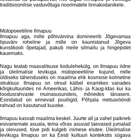
traditsioonilise vastuvõtuga noorimatele linnakodanikele.
Mütopoeetiline Ilmapuu
Ilmapuu aga, mille põhivärvina domineerib Jõgevamaa
lipuvärv roheline ja mille on kaunistanud Jõgeva
kunstikooli õpetajad, pakub meile silmailu ja hingepidet
kauemaks.
Nagu teatab maavalitsuse kodulehekülg, on Ilmapuu iidne
ja üleilmalise levikuga mütopoeetiline kujund, mille
üldiseks tähenduseks on maailma ehk kosmose kolmetine
struktuur. Ilmapuu on olnud käibel enamikes vanades
kõrgkultuurides nii Ameerikas, Lähis- ja Kaug-Idas kui ka
loodusrahvaste muinasusundeis, mõnedes tänaseni.
Esindatud on erinevad puuliigid, Põhjala metsavööndi
rahvad on kasutanud kuuske.
Ilmapuu kasvab maailma keskel. Juurte all ja vahel paikneb
esivanemate asuala, tema võras asuvad taevased jumalad
ja olevused, tüve pidi kulgeb inimese elutee. Üleilmalise
levikuga Ilmapuu on ka Eesti kultuuri kontekstis sügava