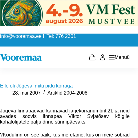
Skip
to
content
info@vooremaa.ee I Tel: 776 2301
Menüü
Shopping
cart
Eile oli Jõgeval mitu pidu korraga
28. mai 2007
Artiklid 2004-2008
Jõgeva linnapäevad kannavad järjekorranumbrit 21 ja neid
avades soovis linnapea Viktor Svjatõsev kõigile
kohalolijatele palju õnne sünnipäevaks.
?Kodulinn on see paik, kus me elame, kus on meie sõbrad