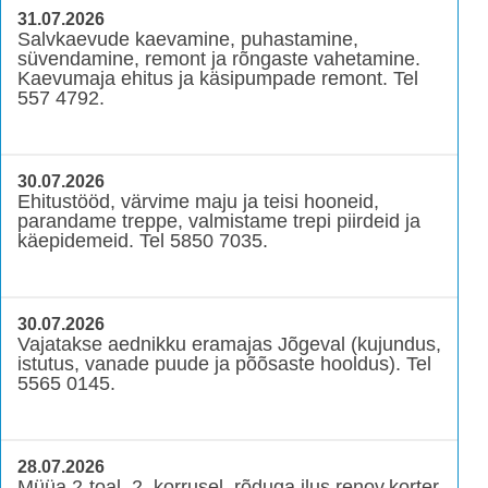
31.07.2026
Salvkaevude kaevamine, puhastamine,
süvendamine, remont ja rõngaste vahetamine.
Kaevumaja ehitus ja käsipumpade remont. Tel
557 4792.
30.07.2026
Ehitustööd, värvime maju ja teisi hooneid,
parandame treppe, valmistame trepi piirdeid ja
käepidemeid. Tel 5850 7035.
30.07.2026
Vajatakse aednikku eramajas Jõgeval (kujundus,
istutus, vanade puude ja põõsaste hooldus). Tel
5565 0145.
28.07.2026
Müüa 2-toal, 2. korrusel, rõduga ilus renov.korter