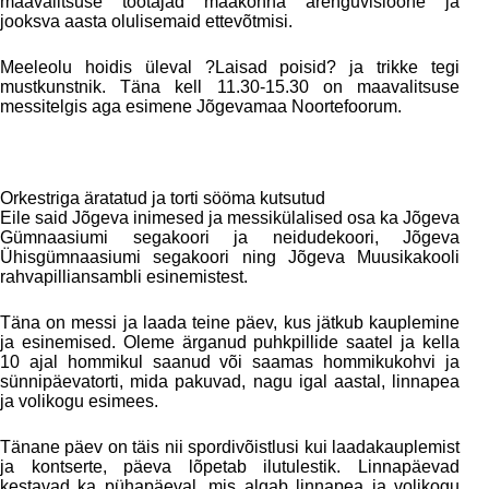
maavalitsuse töötajad maakonna arenguvisioone ja
jooksva aasta olulisemaid ettevõtmisi.
Meeleolu hoidis üleval ?Laisad poisid? ja trikke tegi
mustkunstnik. Täna kell 11.30-15.30 on maavalitsuse
messitelgis aga esimene Jõgevamaa Noortefoorum.
Orkestriga äratatud ja torti sööma kutsutud
Eile said Jõgeva inimesed ja messikülalised osa ka Jõgeva
Gümnaasiumi segakoori ja neidudekoori, Jõgeva
Ühisgümnaasiumi segakoori ning Jõgeva Muusikakooli
rahvapilliansambli esinemistest.
Täna on messi ja laada teine päev, kus jätkub kauplemine
ja esinemised. Oleme ärganud puhkpillide saatel ja kella
10 ajal hommikul saanud või saamas hommikukohvi ja
sünnipäevatorti, mida pakuvad, nagu igal aastal, linnapea
ja volikogu esimees.
Tänane päev on täis nii spordivõistlusi kui laadakauplemist
ja kontserte, päeva lõpetab ilutulestik. Linnapäevad
kestavad ka pühapäeval, mis algab linnapea ja volikogu