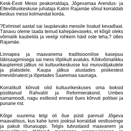
Kesk-Eesti Messi peakorraldaja, Jõgevamaa Arendus- ja
Ettevõtluskeskuse juhataja Katrin Rajamäe sõnul korraldab
keskus messi kolmandat korda.
?Eelmisel aastal sai laupäevaks messile lisatud kevadlaat.
Tänavu oleme laada teinud kahepäevaseks, et kõigil oleks
võimalik kaubelda ja veelgi rohkem häid oste teha,? ütles
Rajamäe.
Linnapea ja maavanema traditsioonilise kasepuu
läbisaagimisega sai mess lõplikult avatuks. Kõikvõimalikku
kauplemist jätkus nii kultuurikeskusse kui muruväljakutele
ja platsidele. Kaupa jätkus alustades pisikestest
imevidinatest ja lõpetades Saaremaa saunaga.
Korralikult kõrvuti olid kultuurikeskuses oma boksid
püstitanud Rahvaliit ja Reformierakond. Umbes
samamoodi, nagu esitlesid ennast õues kõrvuti politsei ja
punane rist.
Kõige suurema telgi oli õue püsti pannud Jõgeva
maavalitsus, kus kahe tunni jooksul korraldati vestlusringe
ja pakuti lõunasuppi. Telgis tutvustasid maavanem ja