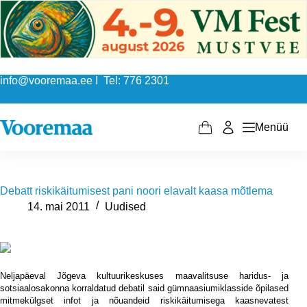
Skip
to
content
info@vooremaa.ee I Tel: 776 2301
Menüü
Shopping
cart
Debatt riskikäitumisest pani noori elavalt kaasa mõtlema
14. mai 2011
Uudised
Neljapäeval Jõgeva kultuurikeskuses maavalitsuse haridus- ja
sotsiaalosakonna korraldatud debatil said gümnaasiumiklasside õpilased
mitmekülgset infot ja nõuandeid riskikäitumisega kaasnevatest