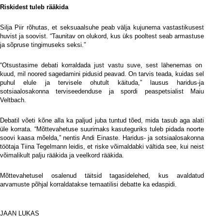
Riskidest tuleb rääkida
Silja Piir rõhutas, et seksuaalsuhe peab välja kujunema vastastikusest
huvist ja soovist. “Taunitav on olukord, kus üks pooltest seab armastuse
ja sõpruse tingimuseks seksi.”
“Otsustasime debati korraldada just vastu suve, sest lähenemas on
kuud, mil noored sagedamini pidusid peavad. On tarvis teada, kuidas sel
puhul elule ja tervisele ohutult käituda,” lausus haridus-ja
sotsiaalosakonna terviseedenduse ja spordi peaspetsialist Maiu
Veltbach.
Debatil võeti kõne alla ka paljud juba tuntud tõed, mida tasub aga alati
üle korrata. “Mõttevahetuse suurimaks kasuteguriks tuleb pidada noorte
soovi kaasa mõelda,” nentis Andi Einaste. Haridus- ja sotsiaalosakonna
töötaja Tiina Tegelmann leidis, et riske võimaldabki vältida see, kui neist
võimalikult palju rääkida ja veelkord rääkida.
Mõttevahetusel osalenud täitsid tagasidelehed, kus avaldatud
arvamuste põhjal korraldatakse temaatilisi debatte ka edaspidi.
i
JAAN LUKAS