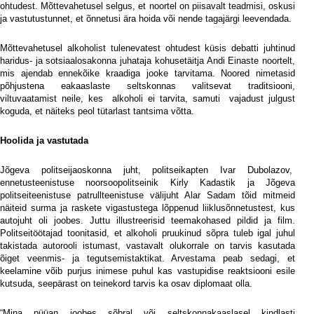
ohtudest. Mõttevahetusel selgus, et noortel on piisavalt teadmisi, oskusi
ja vastutustunnet, et õnnetusi ära hoida või nende tagajärgi leevendada.
Mõttevahetusel alkoholist tulenevatest ohtudest küsis debatti juhtinud
haridus- ja sotsiaalosakonna juhataja kohusetäitja Andi Einaste noortelt,
mis ajendab ennekõike kraadiga jooke tarvitama. Noored nimetasid
põhjustena eakaaslaste seltskonnas valitsevat traditsiooni,
viltuvaatamist neile, kes
alkoholi ei tarvita, samuti
vajadust julgust
koguda, et näiteks peol tütarlast tantsima võtta.
Hoolida ja vastutada
Jõgeva politseijaoskonna juht, politseikapten Ivar Dubolazov,
ennetusteenistuse noorsoopolitseinik Kirly Kadastik ja Jõgeva
politseiteenistuse patrullteenistuse välijuht Alar Sadam tõid mitmeid
näiteid surma ja raskete vigastustega lõppenud liiklusõnnetustest, kus
autojuht oli joobes. Juttu illustreerisid teemakohased pildid ja film.
Politseitöötajad toonitasid, et alkoholi pruukinud sõpra tuleb igal juhul
takistada autorooli istumast, vastavalt olukorrale on tarvis kasutada
õiget veenmis- ja tegutsemistaktikat. Arvestama peab sedagi, et
keelamine võib purjus inimese puhul kas vastupidise reaktsiooni esile
kutsuda, seepärast on teinekord tarvis ka osav diplomaat olla.
“Mina püüan joobes sõbral või seltskonnakaaslasel kindlasti