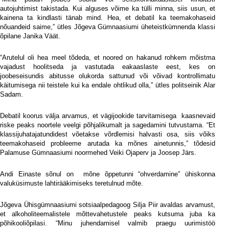
autojuhtimist takistada. Kui alguses võime ka tülli minna, siis usun, et
kainena ta kindlasti tänab mind. Hea, et debatil ka teemakohaseid
nõuandeid saime,” ütles Jõgeva Gümnaasiumi üheteistkümnenda klassi
õpilane Janika Väät.
“Arutelul oli hea meel tõdeda, et noored on hakanud rohkem mõistma
vajadust hoolitseda ja vastutada eakaaslaste eest, kes on
joobeseisundis abitusse olukorda sattunud või võivad kontrollimatu
käitumisega nii teistele kui ka endale ohtlikud olla,” ütles politseinik Alar
Sadam.
Debatil koorus välja arvamus, et vägijookide tarvitamisega
kaasnevaid
riske peaks noortele veelgi põhjalikumalt ja sagedamini tutvustama. “Et
klassijuhatajatundidest võetakse võrdlemisi halvasti osa, siis võiks
teemakohaseid probleeme arutada ka mõnes ainetunnis,” tõdesid
Palamuse Gümnaasiumi noormehed Veiki Ojaperv ja Joosep Järs.
Andi Einaste sõnul on
mõne õppetunni “ohverdamine” ühiskonna
valuküsimuste lahtirääkimiseks teretulnud mõte.
Jõgeva Ühisgümnaasiumi sotsiaalpedagoog Silja Piir avaldas arvamust,
et alkoholiteemalistele mõttevahetustele peaks kutsuma juba ka
põhikooliõpilasi. “Minu juhendamisel valmib praegu uurimistöö