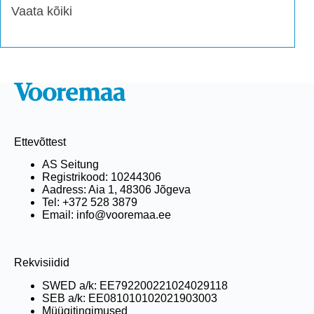
Vaata kõiki
Ettevõttest
AS Seitung
Registrikood: 10244306
Aadress: Aia 1, 48306 Jõgeva
Tel: +372 528 3879
Email: info@vooremaa.ee
Rekvisiidid
SWED a/k: EE792200221024029118
SEB a/k: EE081010102021903003
Müügitingimused