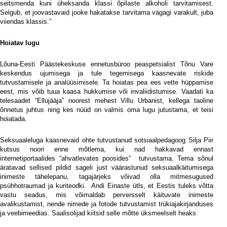
seitsmenda kuni üheksanda klassi õpilaste alkoholi tarvitamisest.
Selgub, et joovastavaid jooke hakatakse tarvitama vägagi varakult, juba
viiendas klassis.”
Hoiatav lugu
Lõuna-Eesti Päästekeskuse ennetusbüroo peaspetsialist Tõnu Vare
keskendus ujumisega ja tule tegemisega kaasnevate riskide
tutvustamisele ja analüüsimisele. Ta hoiatas pea ees vette hüppamise
eest, mis võib tuua kaasa hukkumise või invaliidistumise. Vaadati ka
telesaadet “Ellujääja” noorest mehest Villu Urbanist, kellega taoline
õnnetus juhtus ning kes nüüd on valmis oma lugu jutustama, et teisi
hoiatada.
Seksuaaleluga kaasnevaid ohte tutvustanud sotsiaalpedagoog Silja Piir
kutsus noori enne mõtlema, kui nad hakkavad ennast
internetiportaalides “ahvatlevates poosides”
tutvustama. Tema sõnul
äratavad sellised pildid sageli just väärastunud seksuaalkäitumisega
inimeste tähelepanu, tagajärjeks võivad olla mitmesugused
psühhotraumad ja kuriteodki.
Andi Einaste ütls, et Eestis tuleks võtta
vastu seadus, mis võimaldab perversselt käituvate inimeste
avalikustamist, nende nimede ja fotode tutvustamist trükiajakirjanduses
ja veebimeedias. Saalisolijad kiitsid selle mõtte üksmeelselt heaks.