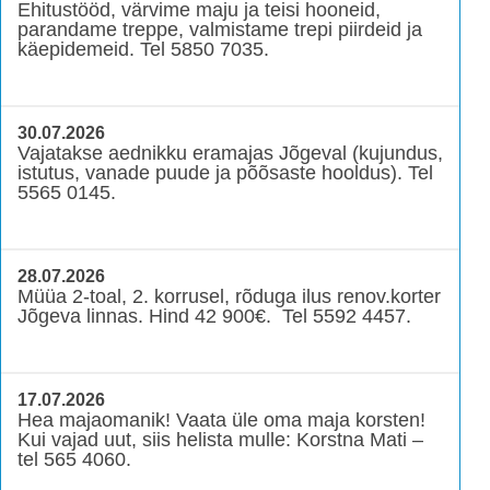
Ehitustööd, värvime maju ja teisi hooneid,
parandame treppe, valmistame trepi piirdeid ja
käepidemeid. Tel 5850 7035.
30.07.2026
Vajatakse aednikku eramajas Jõgeval (kujundus,
istutus, vanade puude ja põõsaste hooldus). Tel
5565 0145.
28.07.2026
Müüa 2-toal, 2. korrusel, rõduga ilus renov.korter
Jõgeva linnas. Hind 42 900€. Tel 5592 4457.
17.07.2026
Hea majaomanik! Vaata üle oma maja korsten!
Kui vajad uut, siis helista mulle: Korstna Mati –
tel 565 4060.