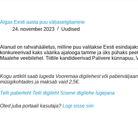
Algas Eesti aasta puu väljaselgitamine
24. november 2023
Uudised
Alanud on rahvahääletus, milline puu valitakse Eesti esindajaks
konkureerivad kaks väärika ajalooga tamme ja üks pühaks pe
Maalehe veebilehel. Tiitlile kandideerivad Palivere künnapuu,
Kogu artiklit saab lugeda Vooremaa digilehest või pabervälja
müügikohtades ja maksab vaid 2,5€.
Telli paberleht
Telli digileht
Sisene digilehe lugejana
Oled juba portaali kasutaja?
Logi sisse siin