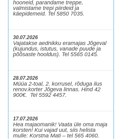
hooneid, parandame treppe,
valmistame trepi piirdeid ja
käepidemeid. Tel 5850 7035.
30.07.2026
Vajatakse aednikku eramajas Jõgeval
(kujundus, istutus, vanade puude ja
põõsaste hooldus). Tel 5565 0145.
28.07.2026
Müüa 2-toal, 2. korrusel, rõduga ilus
renov.korter Jõgeva linnas. Hind 42
900€. Tel 5592 4457.
17.07.2026
Hea majaomanik! Vaata üle oma maja
korsten! Kui vajad uut, siis helista
mulle: Korstna Mati – tel 565 4060.