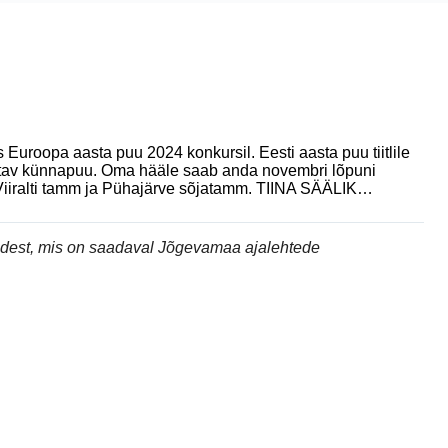
 Euroopa aasta puu 2024 konkursil. Eesti aasta puu tiitlile
etav künnapuu. Oma hääle saab anda novembri lõpuni
 Viiralti tamm ja Pühajärve sõjatamm. TIINA SÄÄLIK…
andest, mis on saadaval Jõgevamaa ajalehtede