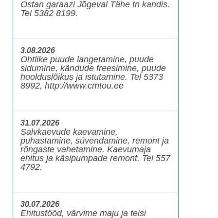
Ostan garaazi Jõgeval Tähe tn kandis.
Tel 5382 8199.
3.08.2026
Ohtlike puude langetamine, puude
sidumine, kändude freesimine, puude
hoolduslõikus ja istutamine. Tel 5373
8992, http://www.cmtou.ee
31.07.2026
Salvkaevude kaevamine,
puhastamine, süvendamine, remont ja
rõngaste vahetamine. Kaevumaja
ehitus ja käsipumpade remont. Tel 557
4792.
30.07.2026
Ehitustööd, värvime maju ja teisi