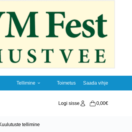
Tellimine
Toimetus
Saada vihje
Logi sisse
0,00
€
Shopping
cart
Kuulutuste tellimine