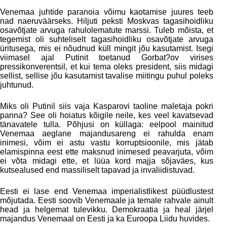
Venemaa juhtide paranoia võimu kaotamise juures teeb
nad naeruväärseks. Hiljuti peksti Moskvas tagasihoidliku
osavõtjate arvuga rahulolematute marssi. Tuleb mõista, et
tegemist oli suhteliselt tagasihoidliku osavõtjate arvuga
üritusega, mis ei nõudnud küll mingit jõu kasutamist. Isegi
viimasel ajal Putinit toetanud Gorbat?ov virises
pressikonverentsil, et kui tema oleks president, siis midagi
sellist, sellise jõu kasutamist tavalise miitingu puhul poleks
juhtunud.
Miks oli Putinil siis vaja Kasparovi taoline maletaja pokri
panna? See oli hoiatus kõigile neile, kes veel kavatsevad
tänavatele tulla. Põhjusi on küllaga: eelpool mainitud
Venemaa aeglane majandusareng ei rahulda enam
inimesi, võim ei astu vastu korruptsioonile, mis jätab
elamispinna eest ette maksnud inimesed peavarjuta, võim
ei võta midagi ette, et lüüa kord majja sõjaväes, kus
kutsealused end massiliselt tapavad ja invaliidistuvad.
Eesti ei lase end Venemaa imperialistlikest püüdlustest
mõjutada. Eesti soovib Venemaale ja temale rahvale ainult
head ja helgemat tulevikku. Demokraatia ja heal järjel
majandus Venemaal on Eesti ja ka Euroopa Liidu huvides.