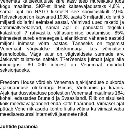
Venemaa kaitsekulutuste kiire kasv teeb murelikuks juba
kogu maailma. SKP-st läheb kaitsevajadusteks 4,8% ,
samal ajal on NATO liikmetel see soovituslikult 2,0%.
Relvaeksport on kasvanud 1998. aasta 3 miljardilt dollarit 5
miljardi dollarini eelmisel aastal. Valmivad uued raketid ja
aatomiallveelaevad, samal ajal ei panustata tegeliku
katastroofi ? rahvastiku väljasuremise peatamisse. 85%
inimestest sureb enneaegselt, elanikkond väheneb aastaid
miljoni inimese võrra aastas. Tänaseks on tegemist
Venemaal vägivaldse ühiskonnaga, kus võimutseb
ksenofoobia. Väga suur on vägivaldsete surmade arv.
Jätkuvalt tallatakse näiteks T?et?eenias julmalt jalge alla
inimõigusi. 80 000 inimest on Venemaal müüdud
seksiorjadeks.
Freedom House võrdleb Venemaa ajakirjanduse olukorda
ajakirjanduse olukorraga Hiinas, Vietnamis ja Iraanis.
Ajakirjandusvabaduse poolest on Venemaal maailmas 164.
kohal, edastades Bruneid ja Svaasilandi. Riik on sisuliselt
kõik meediaväljaanded enda kätte haaranud. Viimasel ajal
püüab Vene riik asuda kontrolli alla võtma ka viimast vaba
meediaressurssi internetiväljaannete näol.
Juhtide paranoia