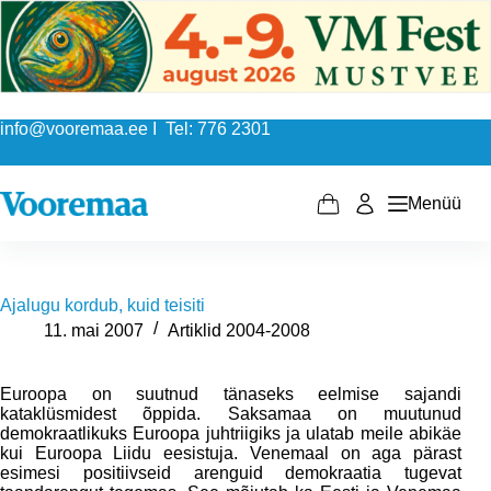
Skip
to
content
info@vooremaa.ee I Tel: 776 2301
Menüü
Shopping
cart
Ajalugu kordub, kuid teisiti
11. mai 2007
Artiklid 2004-2008
Euroopa on suutnud tänaseks eelmise sajandi
kataklüsmidest õppida. Saksamaa on muutunud
demokraatlikuks Euroopa juhtriigiks ja ulatab meile abikäe
kui Euroopa Liidu eesistuja. Venemaal on aga pärast
esimesi positiivseid arenguid demokraatia tugevat