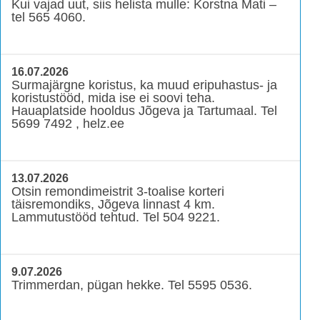
Kui vajad uut, siis helista mulle: Korstna Mati –
tel 565 4060.
16.07.2026
Surmajärgne koristus, ka muud eripuhastus- ja
koristustööd, mida ise ei soovi teha.
Hauaplatside hooldus Jõgeva ja Tartumaal. Tel
5699 7492 , helz.ee
13.07.2026
Otsin remondimeistrit 3-toalise korteri
täisremondiks, Jõgeva linnast 4 km.
Lammutustööd tehtud. Tel 504 9221.
9.07.2026
Trimmerdan, pügan hekke. Tel 5595 0536.