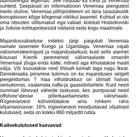
taandarengut tegemas. See mõjutab ka Eesti ja Venemaa
suhteid. Seepärast on informatsioon Venemaa arengutest
meile oluline. Venemaa põhiprobleem on täna laiaulatuslik
korruptsioon kõige kõrgemal riiklikul tasemel. Kohtud ei ole
oma otsustes sõltumatud ega vabad, koletud Hodorkovski
ja Jukose kohtuprotsessid näitasid seda kogu maailmale.
Majandusvabaduse indeksi järgi paigutub Venemaa
samale tasemele Kongo ja Ugandaga. Venemaa vajab
välisinvesteeringuid ja majandustarkust, kuid selle asemel
kisuvad Kremli peremehed välismaalaste omandit
Venemaal jõuga enda kätte, mõned aga kihutatakse maalt
välja. Või kiusatakse neid lihtsalt tuimalt taga nagu Ikeat.
Demokraatia piiramise tulemus on ka majanduses selgelt
peegeldumas ? maa infrastruktuur on ülimalt halvas
seisukorras, vaatamata nafta-ja gaasidollaritele. Kuid need
summad lähevad väheste taskusse, kes pumpavad need
offshore’idesse pillerkaaritamiseks välismaale.
Riigieelarvest kühveldatakse aina rohkem raha
sõjamasinasse: 16% riigieelarvest moodustavad sõjalised
kulutused, seda on kokku 860 miljardit rubla.
Kaitsekulutused kasvavad