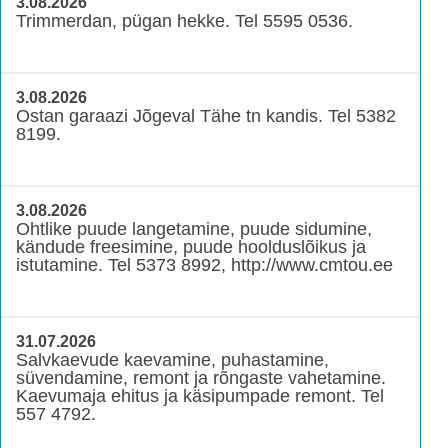
3.08.2026
Trimmerdan, pügan hekke. Tel 5595 0536.
3.08.2026
Ostan garaazi Jõgeval Tähe tn kandis. Tel 5382
8199.
3.08.2026
Ohtlike puude langetamine, puude sidumine,
kändude freesimine, puude hoolduslõikus ja
istutamine. Tel 5373 8992, http://www.cmtou.ee
31.07.2026
Salvkaevude kaevamine, puhastamine,
süvendamine, remont ja rõngaste vahetamine.
Kaevumaja ehitus ja käsipumpade remont. Tel
557 4792.