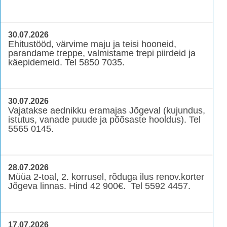
30.07.2026
Ehitustööd, värvime maju ja teisi hooneid,
parandame treppe, valmistame trepi piirdeid ja
käepidemeid. Tel 5850 7035.
30.07.2026
Vajatakse aednikku eramajas Jõgeval (kujundus,
istutus, vanade puude ja põõsaste hooldus). Tel
5565 0145.
28.07.2026
Müüa 2-toal, 2. korrusel, rõduga ilus renov.korter
Jõgeva linnas. Hind 42 900€. Tel 5592 4457.
17.07.2026