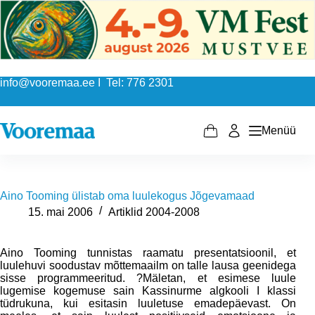
Skip
to
content
info@vooremaa.ee I Tel: 776 2301
Menüü
Shopping
cart
Aino Tooming ülistab oma luulekogus Jõgevamaad
15. mai 2006
Artiklid 2004-2008
Aino Tooming tunnistas raamatu presentatsioonil, et
luulehuvi soodustav mõttemaailm on talle lausa geenidega
sisse programmeeritud. ?Mäletan, et esimese luule
lugemise kogemuse sain Kassinurme algkooli I klassi
tüdrukuna, kui esitasin luuletuse emadepäevast. On