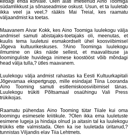
kedagi enda kõrvale. Olen alati imetlenud Aino Toomiga
südamlikkust ja sõnaseadmise oskust. Usun, et ta luuletab
ikka veel ja veel,? rääkis Mai Treial, kes raamatu
väljaandmist ka toetas.
Maavanem Aivar Kokk, kes Aino Toomiga luulekogu välja
andmisel samuti abistajaks-toetajaks oli, meenutas, et
kuulis tema luuletusi esmakordselt ühel koosviibimisel
Jõgeva kultuurikeskuses. ?Aino Toominga luulekogu
ilmumine on üks näide sellest, et maavalitsuse ja
loominguliste huvidega inimese koostööst võib mõndagi
head välja tulla,? ütles maavanem.
Luulekogu välja andmist rahastas ka Eesti Kultuurkapitali
Jõgevamaa ekspertgrupp, mille esindajat Tiina Looranda
Aino Tooming samuti esitlemiskoosviibimisel tänas.
Luulekogu trükiti Põltsamaal osaühingu Vali Press
trükikojas.
Raamatu pühendas Aino Tooming tütar Tiiale kui oma
loomingu esimesele kriitikule. ?Olen ikka ema luuletuste
esimene lugeja ja hindaja olnud ja aitasin tal ka luulekogu
trükiks ette valmistada. Olen ka ise luuletada üritanud,?
tunnistas Viljandis elav Tiia Lehtmets.