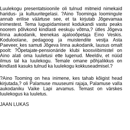
Luulekogu presentatsioonile oli tulnud mitmeid nimekaid
haridus- ja kultuuritegelasi. ?Aino Toominga loomingule
annab erilise väärtuse see, et ta kirjutab Jõgevamaa
inimestest. Tema lugupidamisest kodukandi vastu peaks
noorem põlvkond kindlasti eeskuju võtma,? ütles Jõgeva
linna aukodanik, teenekas ajalooõpetaja Eino Veskis.
Koduloolane, pedagoog ja muistendite vestja Asta
Paeveer, kes samuti Jõgeva linna aukodanik, lausus omalt
poolt: ?Õpetajate-pensionäride klubi koosviibimistel on
Aino alati oma luuletusi ette lugenud. Meeldiv, et nüüd
ilmus tal ka luulekogu. Temale omane põhjalikkus on
kindlasti kasuks tulnud ka luulekogu kokkuseadmisel.?
?Aino Tooming on hea inimene, kes tahab kõigist head
kirjutada,? oli Palamuse muuseumi rajaja, Palamuse valla
aukodaniku Vaike Lapi arvamus. Temast on värskes
luulekogus ka luuletus.
JAAN LUKAS