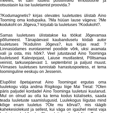
meeles, et sain luulest positiivseid emotsioone ja
otsustasin ka ise luuletamist proovida.?
?Kodumagnetis? kirjas olevates luuletustes ülistab Aino
Tooming oma kodupaika. ?Ma hüüan lause vägeva: ?Me
kodukoht on Jõgeva,? kirjutab ta luuletuses ?Kodukoht?.
Samas luuletuses ülistatakse ka töökat Jõgevamaa
põllumeest. Tänapäevast kaubanduselu kiidab autor
luuletuses ?Kodulinn Jõgeva?, kus kirjas read: ?
Linnasüdames eurotasemel poodide võrk, uksi avamata
vali ja osta, mis hõrk?. Veel jutustavad Aino Toominga
luuletused Kalevipojast, Laiuse mustlastest, Põltsamaa
veinist, tarkusepäevast 1. septembrist ja paljust muust.
Viimases luuletuses tunnistab harrastuspoetess, et tema
loominguline eeskuju on Jessenin.
Elupõlist õpetajannat Aino Toomingat ergutas oma
luulekogu välja andma Riigikogu liige Mai Treial: ?Olen
päris paljudel kordadel Aino Toominga luuletusi kuulanud.
Mul on olnud au olla ka tema kodus külaliseks, saada
teada luuletuste saamislugusid. Luulekogus liigutas mind
kõige enam luuletus ?Ole mu kõrval?, mis räägib
kahekesiolekust ja sellest, kui väga on igaühel meist vaja