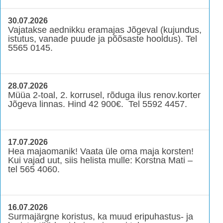
30.07.2026
Vajatakse aednikku eramajas Jõgeval (kujundus,
istutus, vanade puude ja põõsaste hooldus). Tel
5565 0145.
28.07.2026
Müüa 2-toal, 2. korrusel, rõduga ilus renov.korter
Jõgeva linnas. Hind 42 900€. Tel 5592 4457.
17.07.2026
Hea majaomanik! Vaata üle oma maja korsten!
Kui vajad uut, siis helista mulle: Korstna Mati –
tel 565 4060.
16.07.2026
Surmajärgne koristus, ka muud eripuhastus- ja