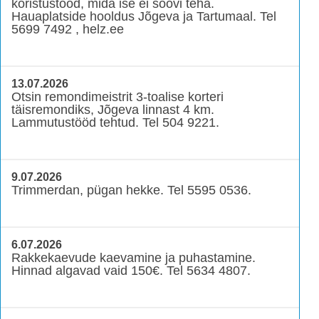
koristustööd, mida ise ei soovi teha.
Hauaplatside hooldus Jõgeva ja Tartumaal. Tel
5699 7492 , helz.ee
13.07.2026
Otsin remondimeistrit 3-toalise korteri
täisremondiks, Jõgeva linnast 4 km.
Lammutustööd tehtud. Tel 504 9221.
9.07.2026
Trimmerdan, pügan hekke. Tel 5595 0536.
6.07.2026
Rakkekaevude kaevamine ja puhastamine.
Hinnad algavad vaid 150€. Tel 5634 4807.