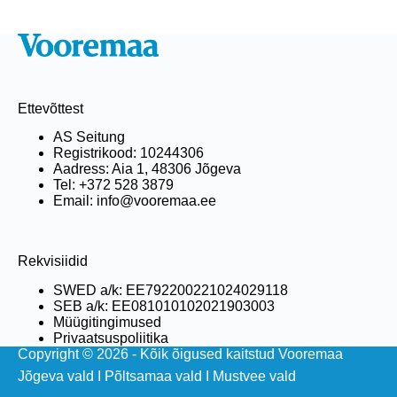
Ettevõttest
AS Seitung
Registrikood: 10244306
Aadress: Aia 1, 48306 Jõgeva
Tel: +372 528 3879
Email: info@vooremaa.ee
Rekvisiidid
SWED a/k: EE792200221024029118
SEB a/k: EE081010102021903003
Müügitingimused
Privaatsuspoliitika
Copyright © 2026 - Kõik õigused kaitstud Vooremaa
Jõgeva vald
I
Põltsamaa vald
I
Mustvee vald