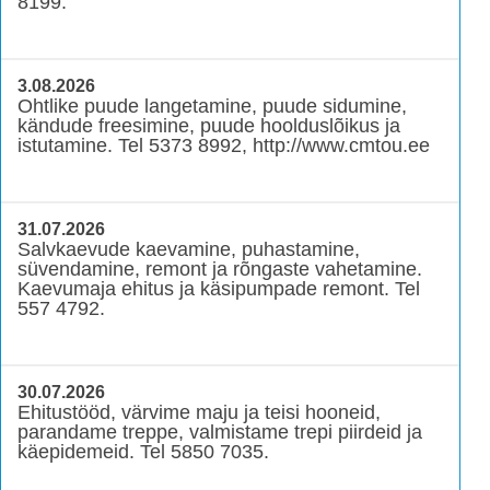
8199.
3.08.2026
Ohtlike puude langetamine, puude sidumine,
kändude freesimine, puude hoolduslõikus ja
istutamine. Tel 5373 8992, http://www.cmtou.ee
31.07.2026
Salvkaevude kaevamine, puhastamine,
süvendamine, remont ja rõngaste vahetamine.
Kaevumaja ehitus ja käsipumpade remont. Tel
557 4792.
30.07.2026
Ehitustööd, värvime maju ja teisi hooneid,
parandame treppe, valmistame trepi piirdeid ja
käepidemeid. Tel 5850 7035.