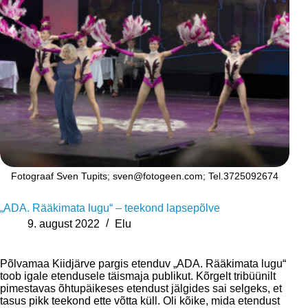
Fotograaf Sven Tupits; sven@fotogeen.com; Tel.3725092674
„ADA. Rääkimata lugu“ – teekond lapsepõlve
9. august 2022
Elu
Põlvamaa Kiidjärve pargis etenduv „ADA. Rääkimata lugu“
toob igale etendusele täismaja publikut. Kõrgelt tribüünilt
pimestavas õhtupäikeses etendust jälgides sai selgeks, et
tasus pikk teekond ette võtta küll. Oli kõike, mida etendust