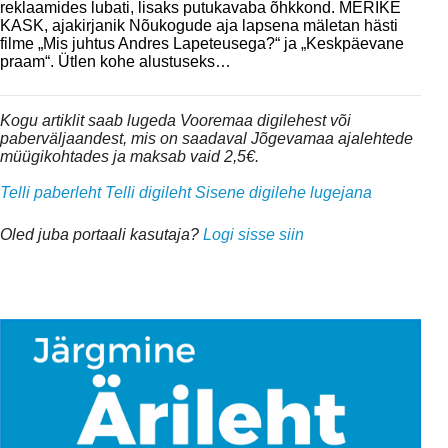
reklaamides lubati, lisaks putukavaba õhkkond. MERIKE
KASK, ajakirjanik Nõukogude aja lapsena mäletan hästi
filme „Mis juhtus Andres Lapeteusega?“ ja „Keskpäevane
praam“. Ütlen kohe alustuseks…
Kogu artiklit saab lugeda Vooremaa digilehest või
paberväljaandest, mis on saadaval Jõgevamaa ajalehtede
müügikohtades ja maksab vaid 2,5€.
Telli paberleht
Telli digileht
Sisene digilehe lugejana
Oled juba portaali kasutaja?
Logi sisse siin