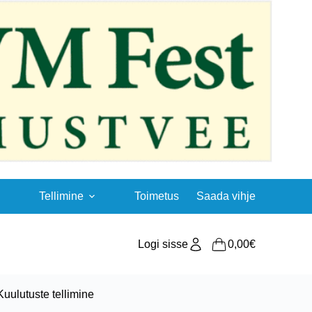
Tellimine
Toimetus
Saada vihje
Logi sisse
0,00
€
Shopping
cart
Kuulutuste tellimine