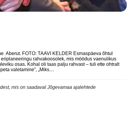
k Aune Aberut. FOTO: TAAVI KELDER Esmaspäeva õhtul
 eriplaneeringu rahvakoosolek, mis möödus vaenulikus
iku osas. Kohal oli taas palju rahvast – tuli ette ohtralt
Lõpeta valetamine”, „Miks…
andest, mis on saadaval Jõgevamaa ajalehtede