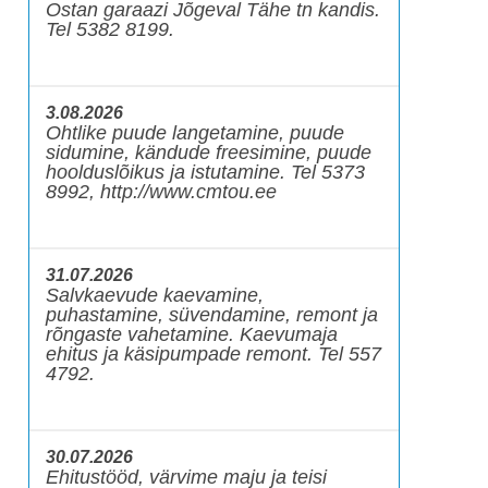
Ostan garaazi Jõgeval Tähe tn kandis.
Tel 5382 8199.
3.08.2026
Ohtlike puude langetamine, puude
sidumine, kändude freesimine, puude
hoolduslõikus ja istutamine. Tel 5373
8992, http://www.cmtou.ee
31.07.2026
Salvkaevude kaevamine,
puhastamine, süvendamine, remont ja
rõngaste vahetamine. Kaevumaja
ehitus ja käsipumpade remont. Tel 557
4792.
30.07.2026
Ehitustööd, värvime maju ja teisi