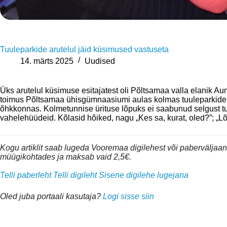
Tuuleparkide arutelul jäid küsimused vastuseta
14. märts 2025
Uudised
Üks arutelul küsimuse esitajatest oli Põltsamaa valla elani
toimus Põltsamaa ühisgümnaasiumi aulas kolmas tuuleparkide
õhkkonnas. Kolmetunnise ürituse lõpuks ei saabunud selgust tulev
vahelehüüdeid. Kõlasid hõiked, nagu „Kes sa, kurat, oled?”; „
Kogu artiklit saab lugeda Vooremaa digilehest või pabervälja
müügikohtades ja maksab vaid 2,5€.
Telli paberleht
Telli digileht
Sisene digilehe lugejana
Oled juba portaali kasutaja?
Logi sisse siin