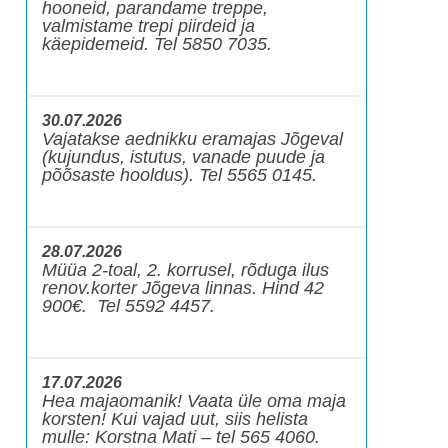
hooneid, parandame treppe,
valmistame trepi piirdeid ja
käepidemeid. Tel 5850 7035.
30.07.2026
Vajatakse aednikku eramajas Jõgeval
(kujundus, istutus, vanade puude ja
põõsaste hooldus). Tel 5565 0145.
28.07.2026
Müüa 2-toal, 2. korrusel, rõduga ilus
renov.korter Jõgeva linnas. Hind 42
900€. Tel 5592 4457.
17.07.2026
Hea majaomanik! Vaata üle oma maja
korsten! Kui vajad uut, siis helista
mulle: Korstna Mati – tel 565 4060.